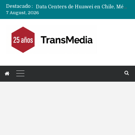
Destacado :
Data Centers de Huawei en Chile, México, Brasil,Perú y Argentina podrían verse afectados por arremetida de EE.UU
7 August, 2026
Fabricantes suben precios de teléfonos y ganan más dinero en un mercado donde Xiaomi alerta por no mejorar ventas