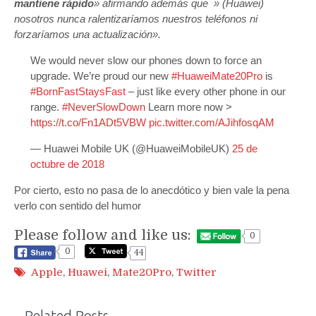
mantiene rápido
» afirmando además que » (Huawei)
nosotros nunca ralentizaríamos nuestros teléfonos ni
forzaríamos una actualización».
We would never slow our phones down to force an
upgrade. We’re proud our new
#HuaweiMate20Pro
is
#BornFastStaysFast
– just like every other phone in our
range.
#NeverSlowDown
Learn more now >
https://t.co/Fn1ADt5VBW
pic.twitter.com/AJihfosqAM
— Huawei Mobile UK (@HuaweiMobileUK)
25 de
octubre de 2018
Por cierto, esto no pasa de lo anecdótico y bien vale la pena
verlo con sentido del humor
Please follow and like us:
0
0
44
Apple
,
Huawei
,
Mate20Pro
,
Twitter
Related Posts