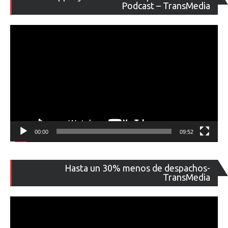
de
Podcast – TransMedia
ví
00:00
09:52
Re
Hasta un 30% menos de despachos-
de
TransMedia
ví