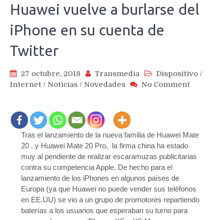
Huawei vuelve a burlarse del
iPhone en su cuenta de
Twitter
27 octubre, 2018
Transmedia
Dispositivo
/
on
Internet
/
Noticias
/
Novedades
No Comment
Huawei
vuelve
a
burlars
Tras el lanzamiento de la nueva familia de Huawei Mate
del
iPhone
20 , y Huawei Mate 20 Pro, la firma china ha estado
en
muy al pendiente de realizar escaramuzas publicitarias
su
contra su competencia Apple. De hecho para el
cuenta
lanzamiento de los iPhones en algunos países de
de
Europa (ya que Huawei no puede vender sus teléfonos
Twitter
en EE.UU) se vio a un grupo de promotores repartiendo
baterías a los usuarios que esperaban su turno para