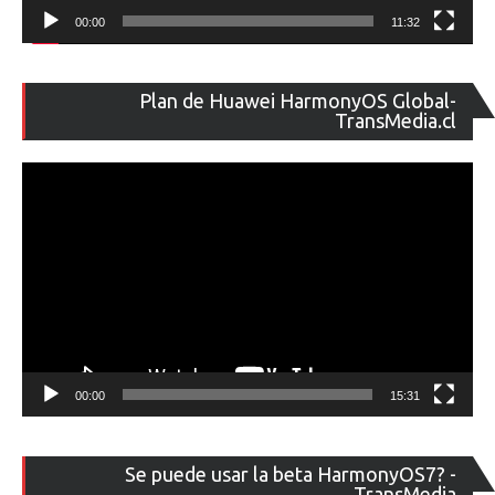
00:00
11:32
Re
Plan de Huawei HarmonyOS Global-
de
TransMedia.cl
ví
00:00
15:31
Re
Se puede usar la beta HarmonyOS7? -
de
TransMedia