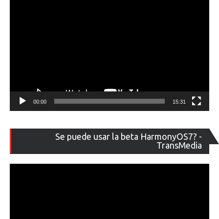
00:00
15:31
Re
Se puede usar la beta HarmonyOS7? -
de
TransMedia
ví