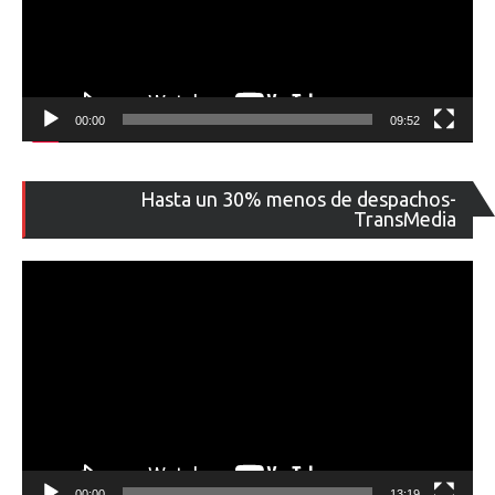
00:00
09:52
Re
Hasta un 30% menos de despachos-
de
TransMedia
ví
00:00
13:19