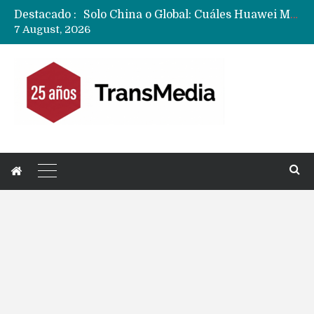
Destacado :
Data Centers de Huawei en Chile, México, Brasil,Perú y Argentina podrían verse afectados por arremetida de EE.UU
7 August, 2026
Fabricantes suben precios de teléfonos y ganan más dinero en un mercado donde Xiaomi alerta por no mejorar ventas