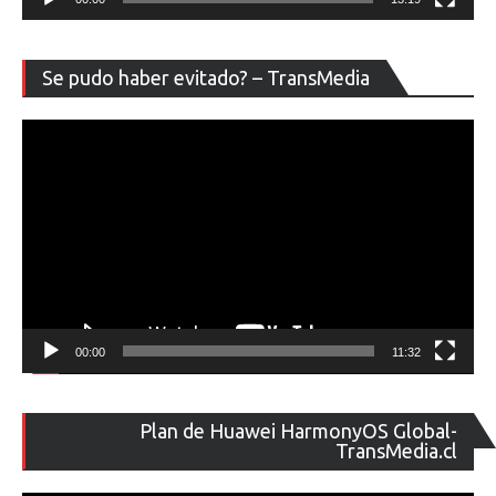
Re
Se pudo haber evitado? – TransMedia
de
ví
00:00
11:32
Re
Plan de Huawei HarmonyOS Global-
de
TransMedia.cl
ví