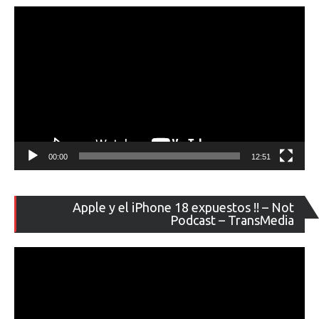
ví
00:00
12:51
Re
Apple y el iPhone 18 expuestos !! – Not
de
Podcast – TransMedia
ví