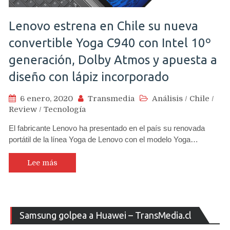
Lenovo estrena en Chile su nueva
convertible Yoga C940 con Intel 10º
generación, Dolby Atmos y apuesta a
diseño con lápiz incorporado
6 enero, 2020
Transmedia
Análisis
/
Chile
/
Review
/
Tecnología
El fabricante Lenovo ha presentado en el país su renovada
portátil de la línea Yoga de Lenovo con el modelo Yoga…
Lee más
Re
Samsung golpea a Huawei – TransMedia.cl
de