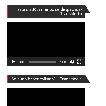
Reproducto
Hasta un 30% menos de despachos-
de
TransMedia
vídeo
00:00
13:19
Reproducto
Se pudo haber evitado? – TransMedia
de
vídeo