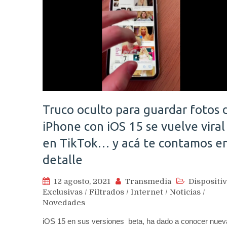
Truco oculto para guardar fotos 
iPhone con iOS 15 se vuelve viral
en TikTok… y acá te contamos e
detalle
12 agosto, 2021
Transmedia
Dispositi
Exclusivas
/
Filtrados
/
Internet
/
Noticias
/
Novedades
iOS 15 en sus versiones beta, ha dado a conocer nuev