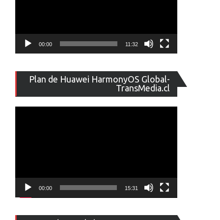
00:00
11:32
Reproducto
Plan de Huawei HarmonyOS Global-
de
TransMedia.cl
vídeo
00:00
15:31
Reproducto