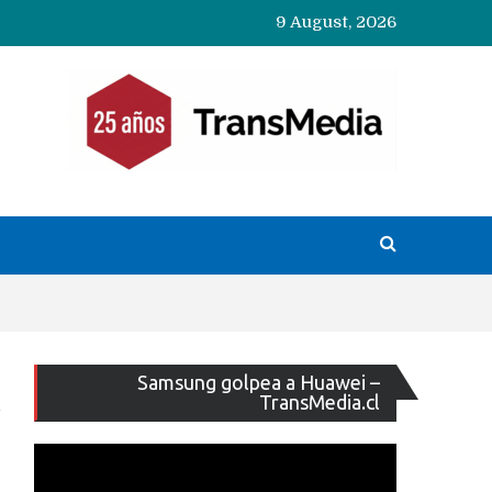
9 August, 2026
Reproducto
Samsung golpea a Huawei –
de
TransMedia.cl
vídeo