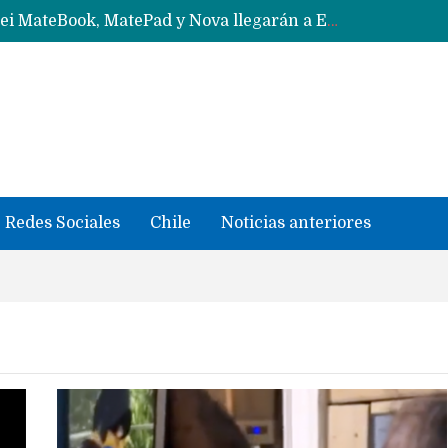
Solo China o Global: Cuáles Huawei MateBook, MatePad y Nova llegarán a Europa y LATAM?
Data Centers de Huawei en Chile, México, Brasil,Perú y Argentina podrían verse afectados por arremetida de EE.UU
Fabricantes suben precios de teléfonos y ganan más dinero en un mercado donde Xiaomi alerta por no mejorar ventas
Redes Sociales
Chile
Noticias anteriores