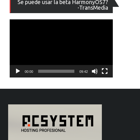
Se puede usar la beta HarmonyOS7?
de
-TransMedia
vídeo
00:00
09:42