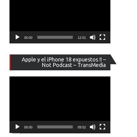
00:00
12:51
Reproducto
Apple y el iPhone 18 expuestos !! –
de
Not Podcast – TransMedia
vídeo
00:00
09:52