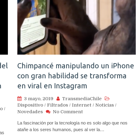
del
Chimpancé manipulando un iPhone
con gran habilidad se transforma
n
en viral en Instagram
3 mayo, 2019
TransmediaChile
Dispositivo
/
Filtrados
/
Internet
/
Noticias
/
vo
/
on
Novedades
No Comment
Chimpancé
La fascinación por la tecnología no es solo algo que nos
manipulando
atañe a los seres humanos, pues al ver la…
un
as