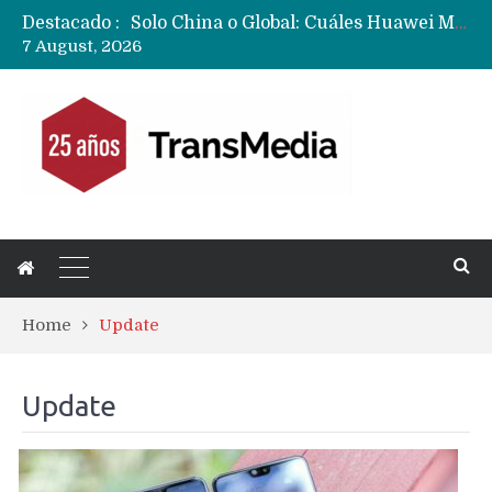
Solo China o Global: Cuáles Huawei MateBook, MatePad y Nova llegarán a Europa y LATAM?
Destacado :
Data Centers de Huawei en Chile, México, Brasil,Perú y Argentina podrían verse afectados por arremetida de EE.UU
7 August, 2026
Fabricantes suben precios de teléfonos y ganan más dinero en un mercado donde Xiaomi alerta por no mejorar ventas
Home
Update
Update