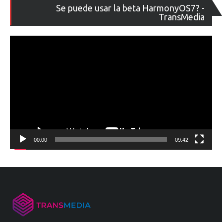
Re
Se puede usar la beta HarmonyOS7? -
de
TransMedia
ví
00:00
09:42