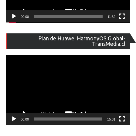
00:00
11:32
Re
Plan de Huawei HarmonyOS Global-
de
TransMedia.cl
ví
00:00
15:31