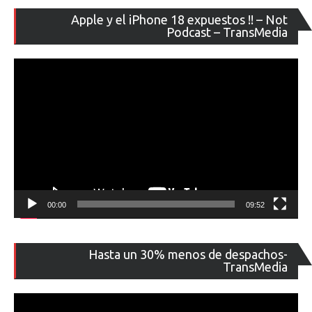
Re
Apple y el iPhone 18 expuestos !! – Not
de
Podcast – TransMedia
ví
00:00
09:52
Re
Hasta un 30% menos de despachos-
de
TransMedia
ví