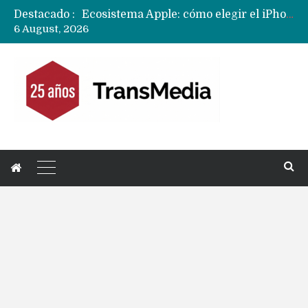
Destacado :
Nuevas filtraciones del Mate 90 Pro Max apuntan a potenciar las cámaras y pantalla OLED doble capa
6 August, 2026
Apple dice que más ex empleados se llevaron datos confidenciales a OpenAI