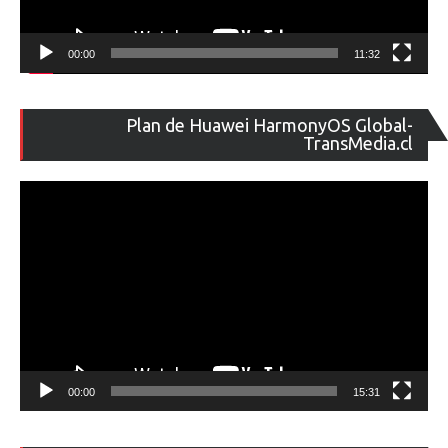
00:00
11:32
Re
Plan de Huawei HarmonyOS Global-
de
TransMedia.cl
ví
00:00
15:31