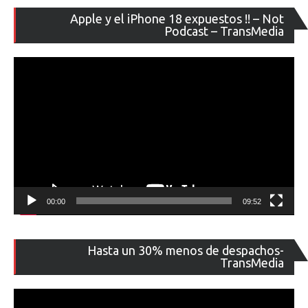
Re
Apple y el iPhone 18 expuestos !! – Not
de
Podcast – TransMedia
ví
00:00
09:52
Re
Hasta un 30% menos de despachos-
de
TransMedia
ví