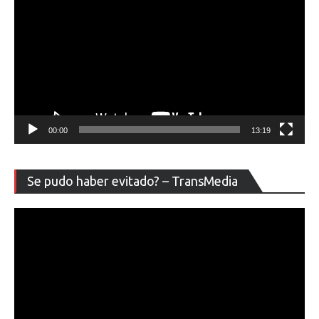
00:00
13:19
Re
Se pudo haber evitado? – TransMedia
de
ví