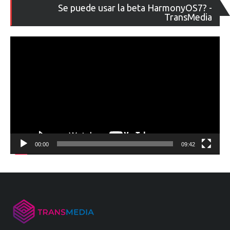
Re
Se puede usar la beta HarmonyOS7? -
de
TransMedia
ví
00:00
09:42