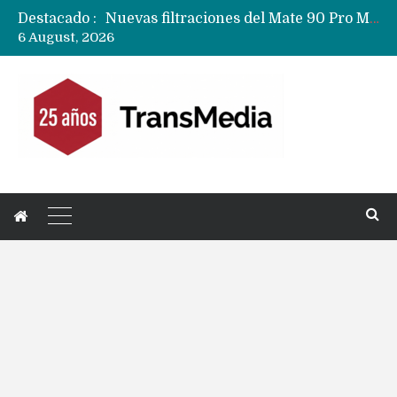
Destacado :
Nuevas filtraciones del Mate 90 Pro Max apuntan a potenciar las cámaras y pantalla OLED doble capa
6 August, 2026
Google acaba definitivamente el truco para pagar con NFC en celulares Xiaomi, Oppo, Vivo y Huawei con ROM china
Apple dice que más ex empleados se llevaron datos confidenciales a OpenAI