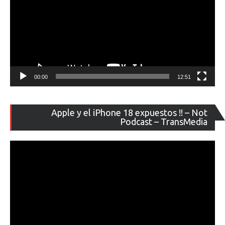
00:00
12:51
Re
Apple y el iPhone 18 expuestos !! – Not
de
Podcast – TransMedia
ví