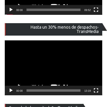
00:00
09:52
Re
Hasta un 30% menos de despachos-
de
TransMedia
ví
00:00
13:19
Re