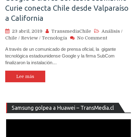
Curie conecta Chile desde Valparaíso
a California
23 abril, 2019
TransmediaChile
Análisis
/
on
Chile
/
Review
/
Tecnología
No Comment
Google
A través de un comunicado de prensa oficial, la gigante
a
tecnológica estadounidense Google y la firma SubCom
través
finalizaron la instalación…
del
cable
submarino
Lee más
Curie
conecta
Chile
desde
Re
Samsung golpea a Huawei – TransMedia.cl
Valparaíso
de
a
ví
California