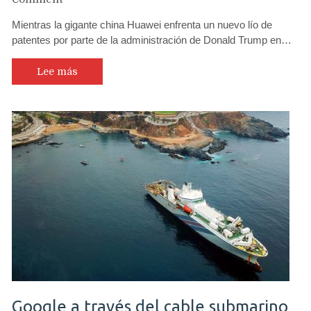
Huawei
Mientras la gigante china Huawei enfrenta un nuevo lío de
participará
patentes por parte de la administración de Donald Trump en…
en
licitación
de
Lee más
5G
en
Chile
y
se
confirma
venta
del
51%
de
su
empresa
de
cable
submarino
Google a través del cable submarino