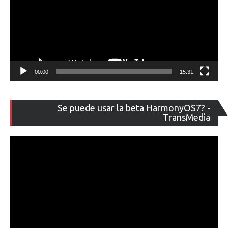
00:00
15:31
Re
Se puede usar la beta HarmonyOS7? -
de
TransMedia
ví