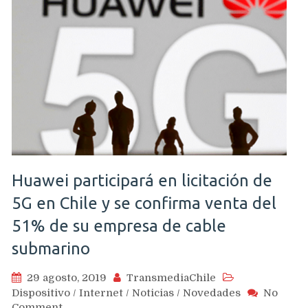
Huawei participará en licitación de
5G en Chile y se confirma venta del
51% de su empresa de cable
submarino
29 agosto, 2019
TransmediaChile
Dispositivo
/
Internet
/
Noticias
/
Novedades
No
on
Comment