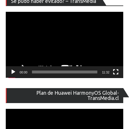
Se pudo haber evitado? – TransMedia
de
ví
00:00
11:32
Re
Plan de Huawei HarmonyOS Global-
de
TransMedia.cl
ví