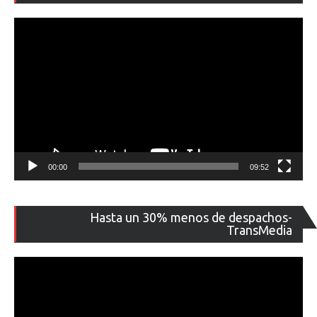
ví
00:00
09:52
Re
Hasta un 30% menos de despachos-
de
TransMedia
ví