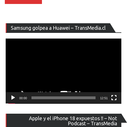
Re
Samsung golpea a Huawei – TransMedia.cl
de
ví
00:00
12:51
Re
Apple y el iPhone 18 expuestos !! – Not
de
Podcast – TransMedia