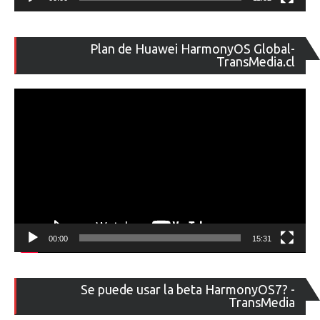
Re
Plan de Huawei HarmonyOS Global-
de
TransMedia.cl
ví
00:00
15:31
Re
Se puede usar la beta HarmonyOS7? -
de
TransMedia
ví