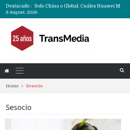
Destacado :
Solo China o Global: Cuáles Huawei MateBook, MatePad y Nova llegarán a Europa y LATAM?
8 August, 2026
Data Centers de Huawei en Chile, México, Brasil,Perú y Argentina podrían verse afectados por arremetida de EE.UU
Fabricantes suben precios de teléfonos y ganan más dinero en un mercado donde Xiaomi alerta por no mejorar ventas
Home
Sesocio
Sesocio