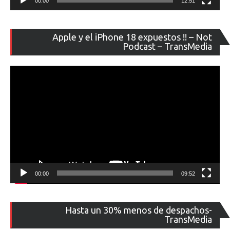
00:00
12:51
Re
Apple y el iPhone 18 expuestos !! – Not
de
Podcast – TransMedia
ví
00:00
09:52
Re
Hasta un 30% menos de despachos-
de
TransMedia
ví