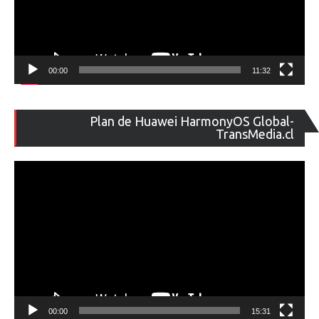
00:00
11:32
Re
Plan de Huawei HarmonyOS Global-
de
TransMedia.cl
ví
00:00
15:31