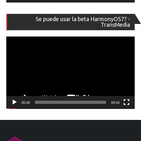
Re
Se puede usar la beta HarmonyOS7? -
de
TransMedia
ví
00:00
09:42