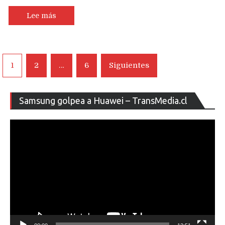
Lee más
Navegación
1
2
…
6
Siguientes
de
entradas
Re
Samsung golpea a Huawei – TransMedia.cl
de
ví