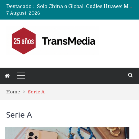
Solo China o Global: Cuáles Huawei MateBook, MatePad y Nova llegarán a Europa y LATAM?
Destacado :
Data Centers de Huawei en Chile, México, Brasil,Perú y Argentina podrían verse afectados por arremetida de EE.UU
7 August, 2026
Fabricantes suben precios de teléfonos y ganan más dinero en un mercado donde Xiaomi alerta por no mejorar ventas
Home
Serie A
Serie A