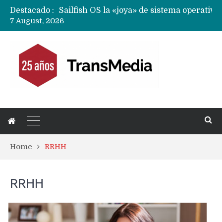
Destacado :
7 August, 2026
Home
RRHH
RRHH