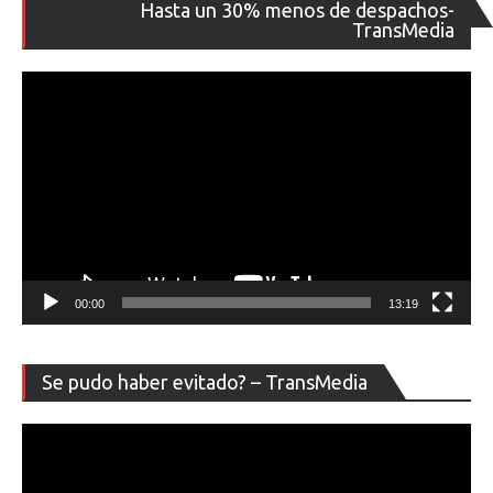
Re
Hasta un 30% menos de despachos-
de
TransMedia
ví
00:00
13:19
Re
Se pudo haber evitado? – TransMedia
de
ví