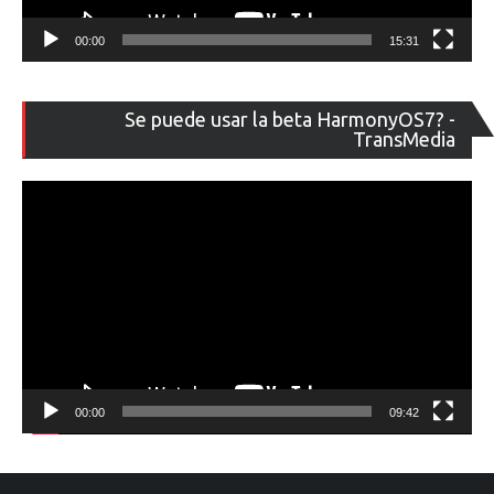
00:00
15:31
Re
Se puede usar la beta HarmonyOS7? -
de
TransMedia
ví
00:00
09:42