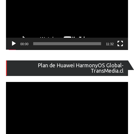
00:00
11:32
Re
Plan de Huawei HarmonyOS Global-
de
TransMedia.cl
ví