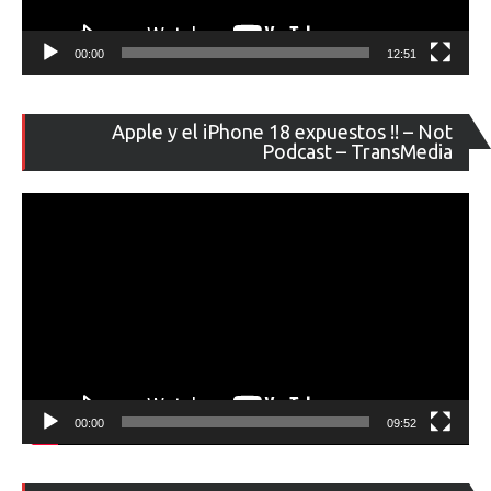
00:00
12:51
Re
Apple y el iPhone 18 expuestos !! – Not
de
Podcast – TransMedia
ví
00:00
09:52