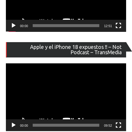
00:00
12:51
Re
Apple y el iPhone 18 expuestos !! – Not
de
Podcast – TransMedia
ví
00:00
09:52