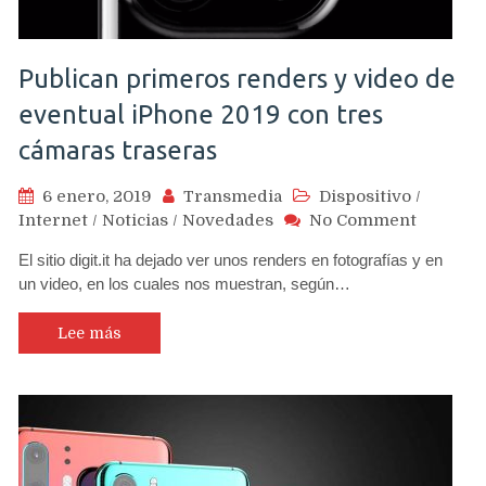
pequeña
Publican primeros renders y video de
eventual iPhone 2019 con tres
cámaras traseras
6 enero, 2019
Transmedia
Dispositivo
/
on
Internet
/
Noticias
/
Novedades
No Comment
Publican
El sitio digit.it ha dejado ver unos renders en fotografías y en
primero
un video, en los cuales nos muestran, según…
renders
y
video
Lee más
de
eventual
iPhone
2019
con
tres