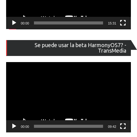
00:00
15:31
Re
Se puede usar la beta HarmonyOS7? -
de
TransMedia
ví
00:00
09:42