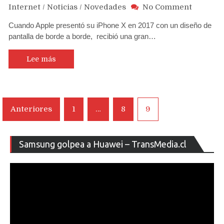
on
Internet
/
Noticias
/
Novedades
No Comment
Y
Cuando Apple presentó su iPhone X en 2017 con un diseño de
si
pantalla de borde a borde, recibió una gran…
Apple
mueve
la
Lee más
muesca
del
iPhone?
….
Navegación
Anteriores
1
…
8
9
Acá
de
la
apuesta
entradas
Re
de
Samsung golpea a Huawei – TransMedia.cl
de
un
ví
diseñad
con
atrevido
renders