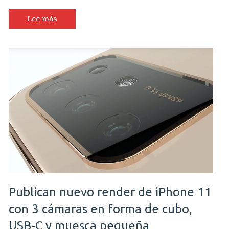
Huawei
P30
Lee más
y
P30
Pro
se
dejan
ver
en
fotos
filtradas
Publican nuevo render de iPhone 11
con 3 cámaras en forma de cubo,
USB-C y muesca pequeña