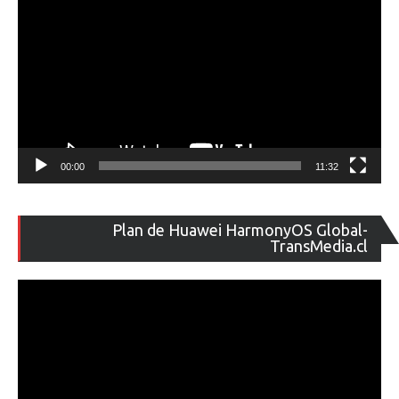
00:00
11:32
Re
Plan de Huawei HarmonyOS Global-
de
TransMedia.cl
ví