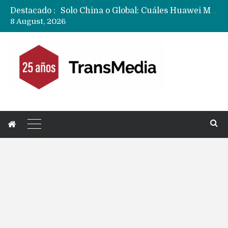
Solo China o Global: Cuáles Huawei MateBook, MatePad y Nova llegarán a Europa y LATAM?
Destacado :
Data Centers de Huawei en Chile, México, Brasil,Perú y Argentina podrían verse afectados por arremetida de EE.UU
8 August, 2026
Fabricantes suben precios de teléfonos y ganan más dinero en un mercado donde Xiaomi alerta por no mejorar ventas