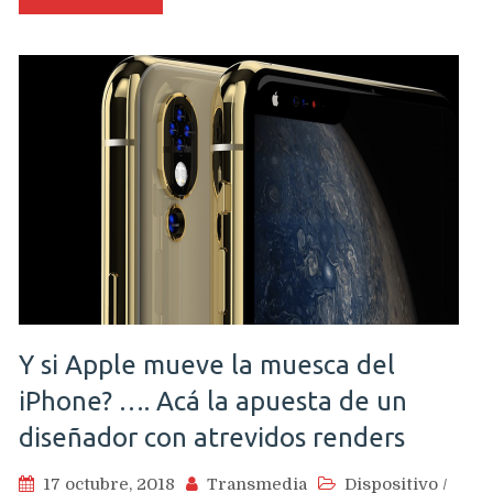
próximos
Huawei
P30
y
P30
Pro
Y si Apple mueve la muesca del
iPhone? …. Acá la apuesta de un
diseñador con atrevidos renders
17 octubre, 2018
Transmedia
Dispositivo
/