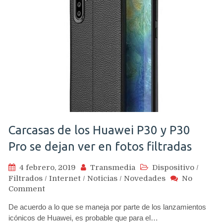
Carcasas de los Huawei P30 y P30
Pro se dejan ver en fotos filtradas
4 febrero, 2019
Transmedia
Dispositivo
/
Filtrados
/
Internet
/
Noticias
/
Novedades
No
on
Comment
Carcasas
De acuerdo a lo que se maneja por parte de los lanzamientos
de
icónicos de Huawei, es probable que para el…
los