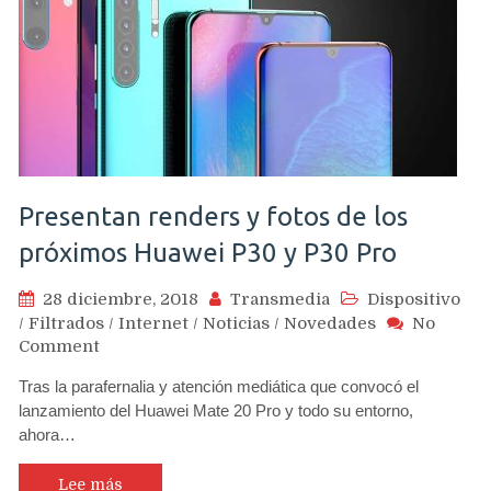
cámaras
traseras
Presentan renders y fotos de los
próximos Huawei P30 y P30 Pro
28 diciembre, 2018
Transmedia
Dispositivo
/
Filtrados
/
Internet
/
Noticias
/
Novedades
No
on
Comment
Presentan
Tras la parafernalia y atención mediática que convocó el
renders
lanzamiento del Huawei Mate 20 Pro y todo su entorno,
y
ahora…
fotos
de
los
Lee más