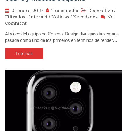
21 enero, 2019
Transmedia
Dispositivo
/
Filtrados
/
Internet
/
Noticias
/
Novedades
No
on
Comment
Publican
Al video del equipo de Concept Design divulgado la semana
nuevo
pasada como uno de los primeros en términos de render…
render
de
iPhone
Lee más
11
con
3
cámaras
en
forma
de
cubo,
USB-
C
y
muesca