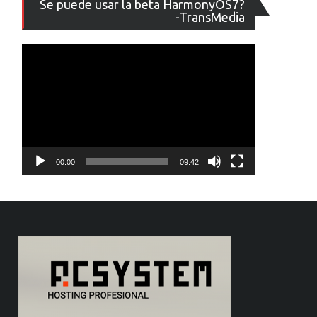
Se puede usar la beta HarmonyOS7?
de
-TransMedia
vídeo
00:00
09:42