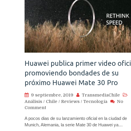
Huawei publica primer video ofici
promoviendo bondades de su
próximo Huawei Mate 30 Pro
9 septiembre, 2019
TransmediaChile
Análisis
/
Chile
/
Reviews
/
Tecnología
No
on
Comment
Huawei
A pocos dias de su lanzamiento oficial en la ciudad de
publica
Munich, Alemania, la serie Mate 30 de Huawei ya…
primer