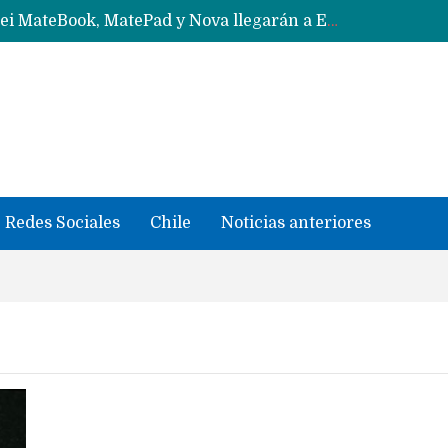
Solo China o Global: Cuáles Huawei MateBook, MatePad y Nova llegarán a Europa y LATAM?
Data Centers de Huawei en Chile, México, Brasil,Perú y Argentina podrían verse afectados por arremetida de EE.UU
Fabricantes suben precios de teléfonos y ganan más dinero en un mercado donde Xiaomi alerta por no mejorar ventas
Redes Sociales
Chile
Noticias anteriores