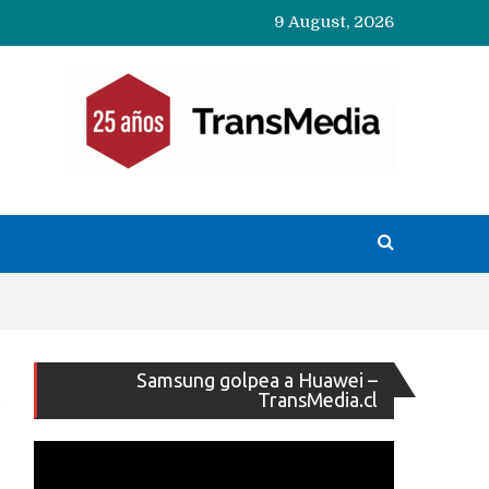
9 August, 2026
Reproducto
Samsung golpea a Huawei –
de
TransMedia.cl
vídeo