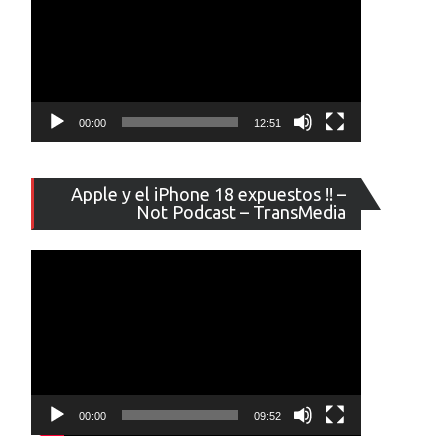
00:00
12:51
Reproducto
Apple y el iPhone 18 expuestos !! –
de
Not Podcast – TransMedia
vídeo
00:00
09:52