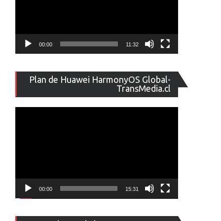
00:00
11:32
Reproducto
Plan de Huawei HarmonyOS Global-
de
TransMedia.cl
vídeo
00:00
15:31
Reproducto