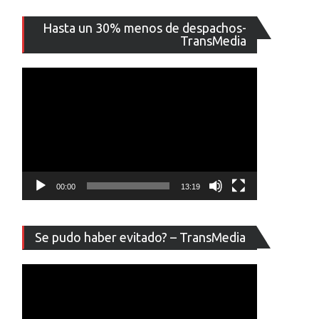
Reproducto
Hasta un 30% menos de despachos-
de
TransMedia
vídeo
00:00
13:19
Reproducto
Se pudo haber evitado? – TransMedia
de
vídeo