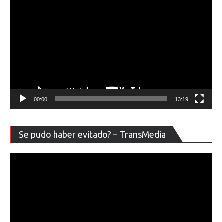
00:00
13:19
Re
Se pudo haber evitado? – TransMedia
de
ví