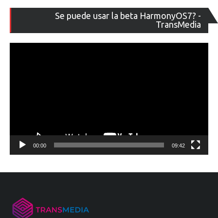
Re
Se puede usar la beta HarmonyOS7? -
de
TransMedia
ví
00:00
09:42