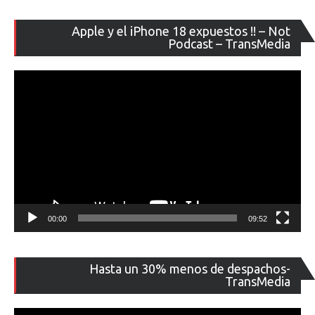
Re
Apple y el iPhone 18 expuestos !! – Not
de
Podcast – TransMedia
ví
00:00
09:52
Re
Hasta un 30% menos de despachos-
de
TransMedia
ví