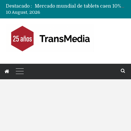
Destacado :
Mercado mundial de tablets caen 10% y todas las marcas reducen despachos
10 August, 2026
Fabricantes suben precios de teléfonos y ganan más dinero en un mercado donde Xiaomi alerta por no mejorar ventas
Apple podría subir los precios de sus iPhone 17 a nivel mundial este lunes