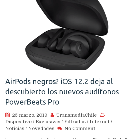
AirPods negros? iOS 12.2 deja al
descubierto los nuevos audífonos
PowerBeats Pro
25 marzo, 2019
TransmediaChile
Dispositivo
/
Exclusivas
/
Filtrados
/
Internet
/
on
Noticias
/
Novedades
No Comment
AirPods