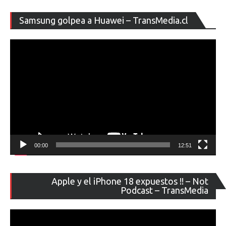
e
Re
Samsung golpea a Huawei – TransMedia.cl
infraestruc
de
de
ví
redes
5G
en
Brasil
00:00
12:51
Re
Apple y el iPhone 18 expuestos !! – Not
de
Podcast – TransMedia
ví