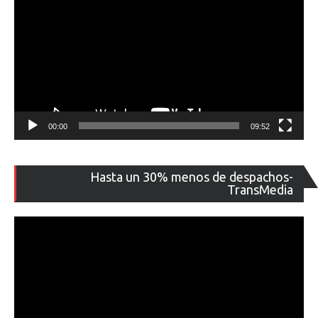
00:00
09:52
Re
Hasta un 30% menos de despachos-
de
TransMedia
ví