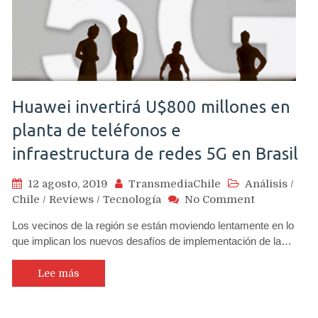
Huawei invertirá U$800 millones en
planta de teléfonos e
infraestructura de redes 5G en Brasil
12 agosto, 2019
TransmediaChile
Análisis
/
on
Chile
/
Reviews
/
Tecnología
No Comment
Huawei
Los vecinos de la región se están moviendo lentamente en lo
invertirá
que implican los nuevos desafíos de implementación de la…
U$800
millones
en
Lee más
planta
de
teléfonos