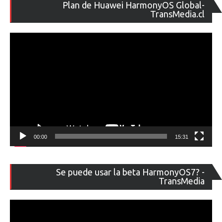
Re
Plan de Huawei HarmonyOS Global-
de
TransMedia.cl
ví
00:00
15:31
Re
Se puede usar la beta HarmonyOS7? -
de
TransMedia
ví