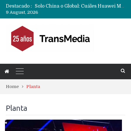
Destacado :
Solo China o Global: Cuáles Huawei MateBook, MatePad y Nova llegarán a Europa y LATAM?
9 August, 2026
Data Centers de Huawei en Chile, México, Brasil,Perú y Argentina podrían verse afectados por arremetida de EE.UU
Fabricantes suben precios de teléfonos y ganan más dinero en un mercado donde Xiaomi alerta por no mejorar ventas
Home
Planta
Planta