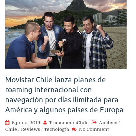
Movistar Chile lanza planes de
roaming internacional con
navegación por días ilimitada para
América y algunos países de Europa
6 junio, 2019
TransmediaChile
Análisis
/
on
Chile
/
Reviews
/
Tecnología
No Comment
Movistar