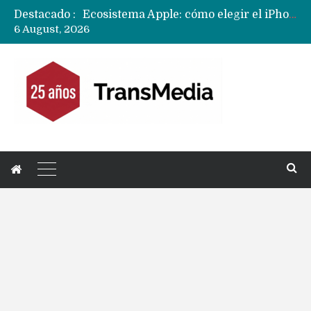
Destacado :
Ecosistema Apple: cómo elegir el iPhone según tu uso
6 August, 2026
Nuevas filtraciones del Mate 90 Pro Max apuntan a potenciar las cámaras y pantalla OLED doble capa
Apple dice que más ex empleados se llevaron datos confidenciales a OpenAI