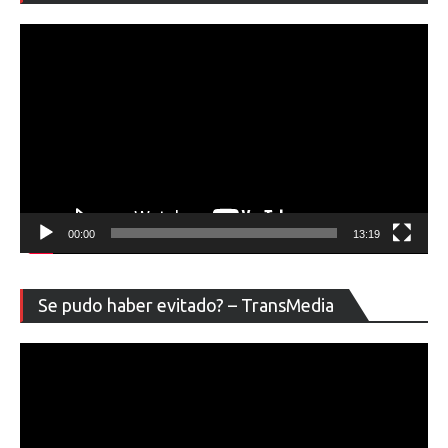
ví
00:00
13:19
Re
Se pudo haber evitado? – TransMedia
de
ví