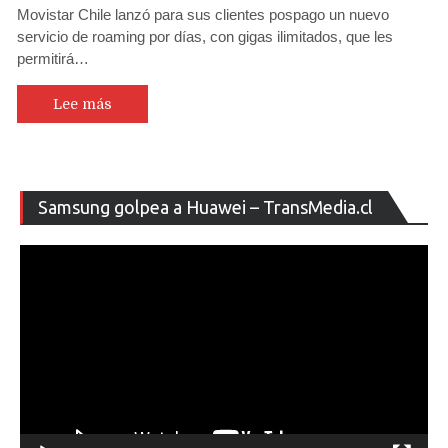
Movistar Chile lanzó para sus clientes pospago un nuevo
Chile
servicio de roaming por días, con gigas ilimitados, que les
lanza
permitirá…
planes
de
roaming
Lee más
internacion
con
navegación
por
Re
Samsung golpea a Huawei – TransMedia.cl
días
de
ilimitada
ví
para
América
y
algunos
países
de
Europa