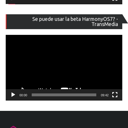
Re
Se puede usar la beta HarmonyOS7? -
de
TransMedia
ví
00:00
09:42