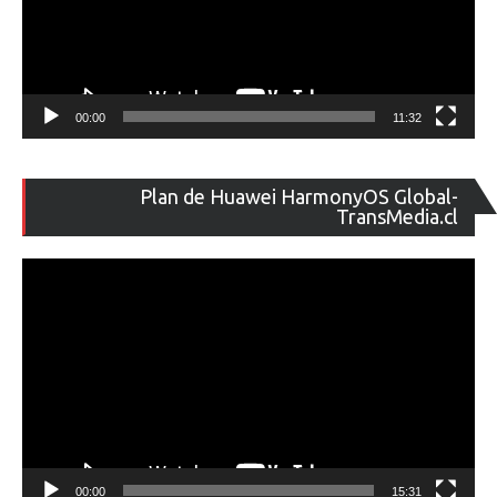
00:00
11:32
Re
Plan de Huawei HarmonyOS Global-
de
TransMedia.cl
ví
00:00
15:31