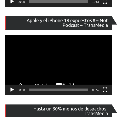
00:00
12:51
Re
Apple y el iPhone 18 expuestos !! – Not
de
Podcast – TransMedia
ví
00:00
09:52
Re
Hasta un 30% menos de despachos-
de
TransMedia