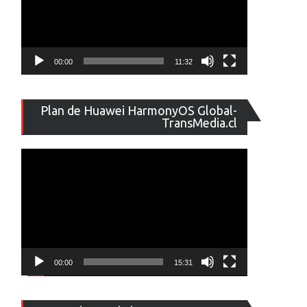
00:00
11:32
Reproducto
Plan de Huawei HarmonyOS Global-
de
TransMedia.cl
vídeo
00:00
15:31
Reproducto