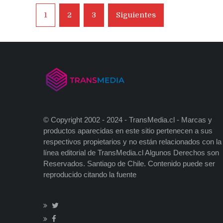
Navegación
1
2
3
Siguientes
de
entradas
© Copyright 2002 - 2024 - TransMedia.cl - Marcas y
productos aparecidas en este sitio pertenecen a sus
respectivos propietarios y no están relacionados con la
línea editorial de TransMedia.cl Algunos Derechos son
Reservados. Santiago de Chile. Contenido puede ser
reproducido citando la fuente