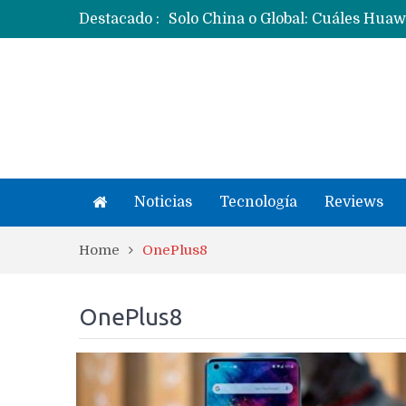
Destacado :
Noticias
Tecnología
Reviews
Home
OnePlus8
OnePlus8