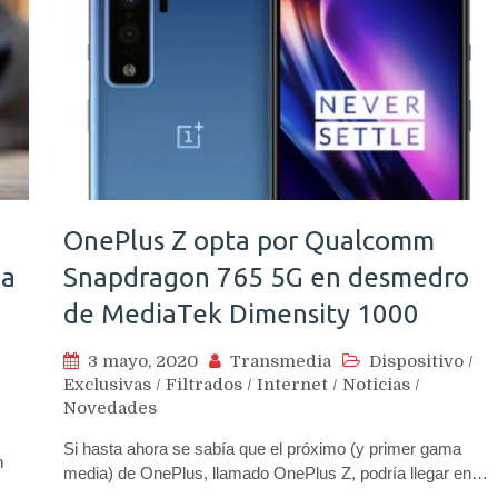
OnePlus Z opta por Qualcomm
ia
Snapdragon 765 5G en desmedro
e
de MediaTek Dimensity 1000
3 mayo, 2020
Transmedia
Dispositivo
/
Exclusivas
/
Filtrados
/
Internet
/
Noticias
/
Novedades
Si hasta ahora se sabía que el próximo (y primer gama
n
media) de OnePlus, llamado OnePlus Z, podría llegar en…