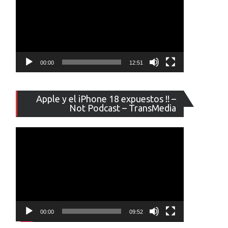
00:00
12:51
Reproducto
Apple y el iPhone 18 expuestos !! –
de
Not Podcast – TransMedia
vídeo
00:00
09:52