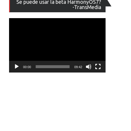
Se puede usar la beta HarmonyOS7?
de
-TransMedia
vídeo
00:00
09:42