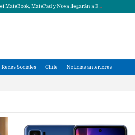
Solo China o Global: Cuáles Huawei MateBook, MatePad y Nova llegarán a Europa y LATAM?
Data Centers de Huawei en Chile, México, Brasil,Perú y Argentina podrían verse afectados por arremetida de EE.UU
Fabricantes suben precios de teléfonos y ganan más dinero en un mercado donde Xiaomi alerta por no mejorar ventas
Redes Sociales
Chile
Noticias anteriores