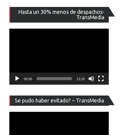
Reproducto
Hasta un 30% menos de despachos-
de
TransMedia
vídeo
00:00
13:19
Reproducto
Se pudo haber evitado? – TransMedia
de
vídeo