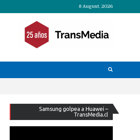
8 August, 2026
Reproducto
Samsung golpea a Huawei –
de
TransMedia.cl
vídeo