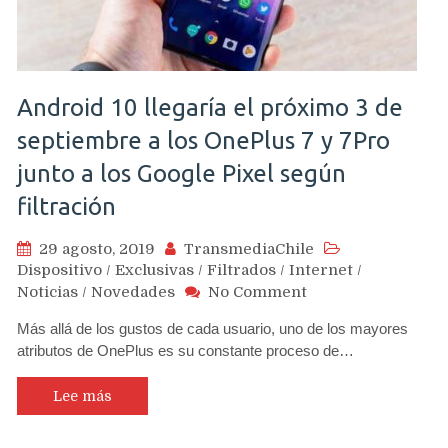
Android 10 llegaría el próximo 3 de
septiembre a los OnePlus 7 y 7Pro
junto a los Google Pixel según
filtración
29 agosto, 2019
TransmediaChile
Dispositivo
/
Exclusivas
/
Filtrados
/
Internet
/
on
Noticias
/
Novedades
No Comment
Android
Más allá de los gustos de cada usuario, uno de los mayores
10
atributos de OnePlus es su constante proceso de…
llegaría
el
próximo
Lee más
3
de