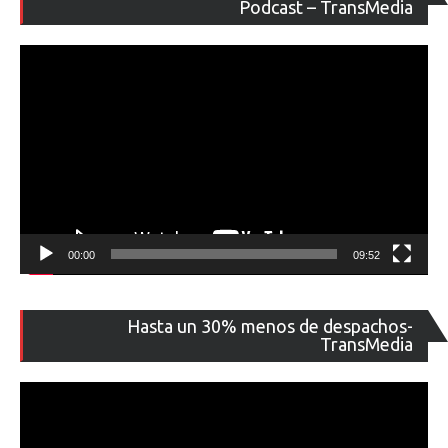
de
Podcast – TransMedia
ví
00:00
09:52
Re
Hasta un 30% menos de despachos-
de
TransMedia
ví