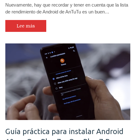
Nuevamente, hay que recordar y tener en cuenta que la lista
MI9,
de rendimiento de Android de AnTuTu es un buen…
BlackShark
2
Pro
Lee más
y
OnePlus7Pro
destacan
en
nueva
medición
AnTuTu
de
agosto
que
cambia
su
sistema
de
evaluación
Guía práctica para instalar Android