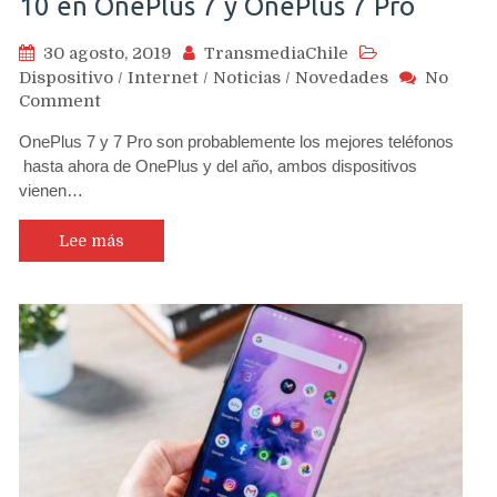
10 en OnePlus 7 y OnePlus 7 Pro
30 agosto, 2019
TransmediaChile
Dispositivo
/
Internet
/
Noticias
/
Novedades
No
on
Comment
Guía
OnePlus 7 y 7 Pro son probablemente los mejores teléfonos
práctica
hasta ahora de OnePlus y del año, ambos dispositivos
para
vienen…
instalar
Android
10
Lee más
en
OnePlus
7
y
OnePlus
7
Pro