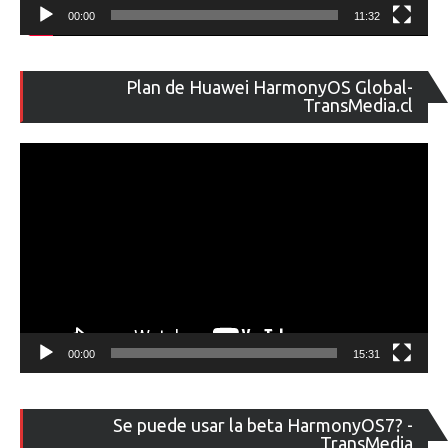
00:00
11:32
Re
Plan de Huawei HarmonyOS Global-
de
TransMedia.cl
ví
00:00
15:31
Re
Se puede usar la beta HarmonyOS7? -
de
TransMedia