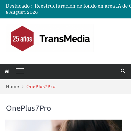
Destacado :
8 August, 2026
Home
OnePlus7Pro
OnePlus7Pro