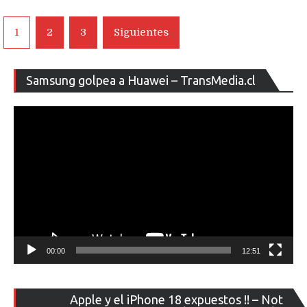
septiembre
a
Navegación
1
2
3
Siguientes
los
de
OnePlus
7
entradas
Re
y
Samsung golpea a Huawei – TransMedia.cl
de
7Pro
ví
junto
a
los
Google
Pixel
según
filtración
00:00
12:51
Re
Apple y el iPhone 18 expuestos !! – Not