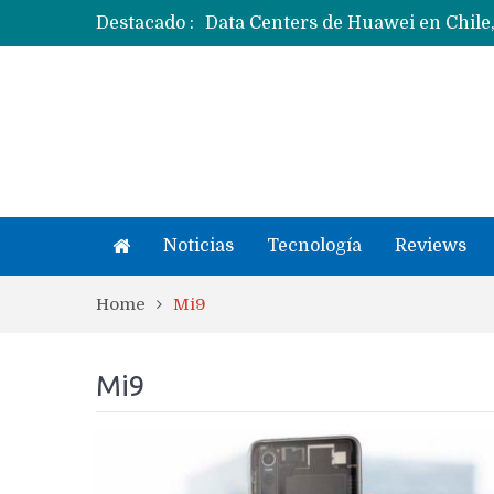
Destacado :
Ecosistema Apple: cómo elegir el
Apple dice que más ex empleados 
Noticias
Tecnología
Reviews
Home
Mi9
Mi9