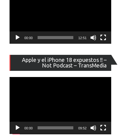
00:00
12:51
Reproducto
Apple y el iPhone 18 expuestos !! –
de
Not Podcast – TransMedia
vídeo
00:00
09:52