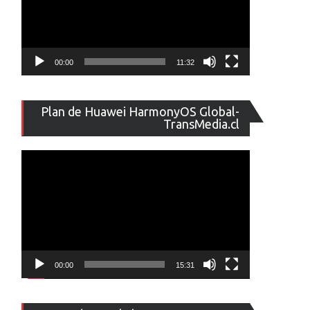
00:00
11:32
Reproducto
Plan de Huawei HarmonyOS Global-
de
TransMedia.cl
vídeo
00:00
15:31
Reproducto