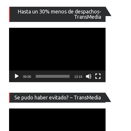
Reproducto
Hasta un 30% menos de despachos-
de
TransMedia
vídeo
00:00
13:19
Reproducto
Se pudo haber evitado? – TransMedia
de
vídeo