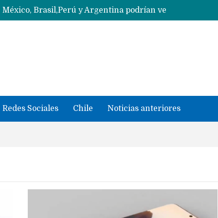
Data Centers de Huawei en Chile, México, Brasil,Perú y Argentina podrían verse afectados por arremetida de EE.UU
Ahora Honor copia diseño de los anillos traseros con pantalla del fabricante Oppo
Con un «desliz» en los precios que fue corregido los Huawei MateBook Fold con Kirin X90 Plus ya son oficiales y se quedan en China
Masiva filtración del Apple iPhone Fold (Ultra) con todas sus características, precios y opciones
 iPhone según tu uso
Nuevas filtraciones del Mate 90 Pro Max apuntan a potenciar las cámaras y pantalla OLED doble capa
se llevaron datos confidenciales a OpenAI
Redes Sociales
Chile
Noticias anteriores