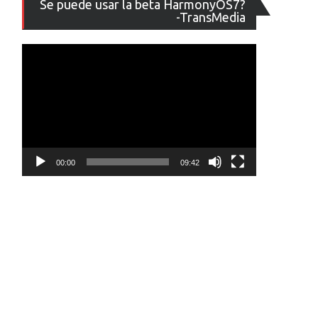
Se puede usar la beta HarmonyOS7?
de
-TransMedia
vídeo
00:00
09:42