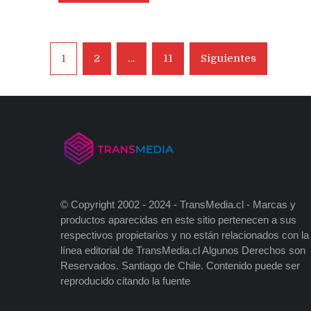
Navegación
1
2
…
11
Siguientes
de
entradas
© Copyright 2002 - 2024 - TransMedia.cl - Marcas y
productos aparecidas en este sitio pertenecen a sus
respectivos propietarios y no están relacionados con la
línea editorial de TransMedia.cl Algunos Derechos son
Reservados. Santiago de Chile. Contenido puede ser
reproducido citando la fuente