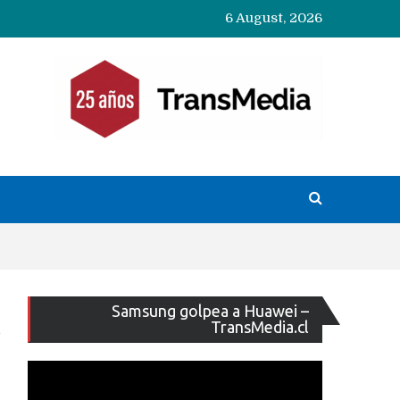
6 August, 2026
Reproducto
Samsung golpea a Huawei –
de
TransMedia.cl
vídeo