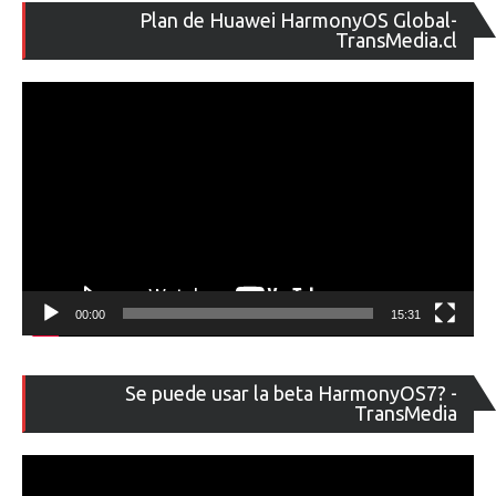
Re
Plan de Huawei HarmonyOS Global-
de
TransMedia.cl
ví
00:00
15:31
Re
Se puede usar la beta HarmonyOS7? -
de
TransMedia
ví