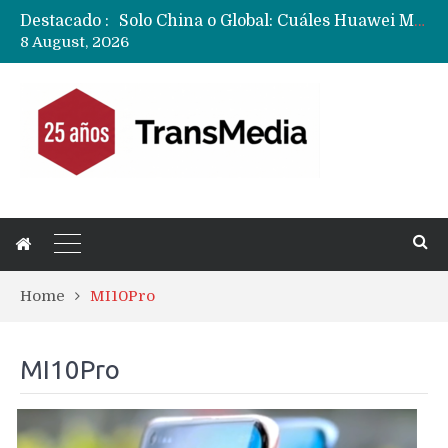
Solo China o Global: Cuáles Huawei MateBook, MatePad y Nova llegarán a Europa y LATAM?
Destacado :
Data Centers de Huawei en Chile, México, Brasil,Perú y Argentina podrían verse afectados por arremetida de EE.UU
8 August, 2026
Fabricantes suben precios de teléfonos y ganan más dinero en un mercado donde Xiaomi alerta por no mejorar ventas
Home
MI10Pro
MI10Pro