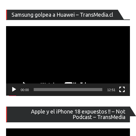
Re
Samsung golpea a Huawei – TransMedia.cl
de
ví
00:00
12:51
Re
Apple y el iPhone 18 expuestos !! – Not
de
Podcast – TransMedia
ví