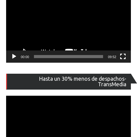
00:00
09:52
Re
Hasta un 30% menos de despachos-
de
TransMedia
ví