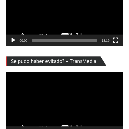
00:00
13:19
Re
Se pudo haber evitado? – TransMedia
de
ví