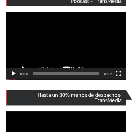
Podcast – TransMedia
ví
00:00
09:52
Re
Hasta un 30% menos de despachos-
de
TransMedia
ví