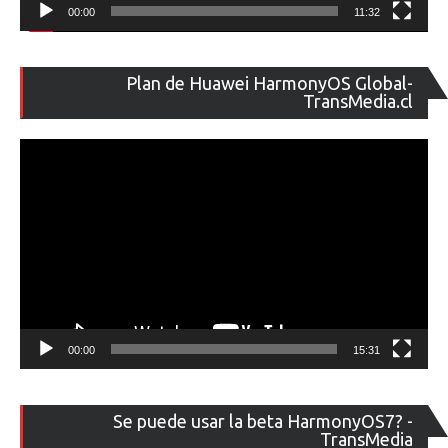
00:00
11:32
Re
Plan de Huawei HarmonyOS Global-
de
TransMedia.cl
ví
00:00
15:31
Re
Se puede usar la beta HarmonyOS7? -
de
TransMedia