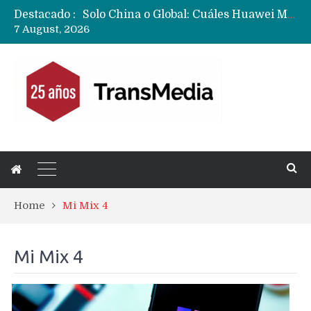
Solo China o Global: Cuáles Huawei MateBook, MatePad y Nova llegarán a Europa y LATAM?
Destacado :
Data Centers de Huawei en Chile, México, Brasil,Perú y Argentina podrían verse afectados por arremetida de EE.UU
7 August, 2026
Fabricantes suben precios de teléfonos y ganan más dinero en un mercado donde Xiaomi alerta por no mejorar ventas
Home
Mi Mix 4
Mi Mix 4