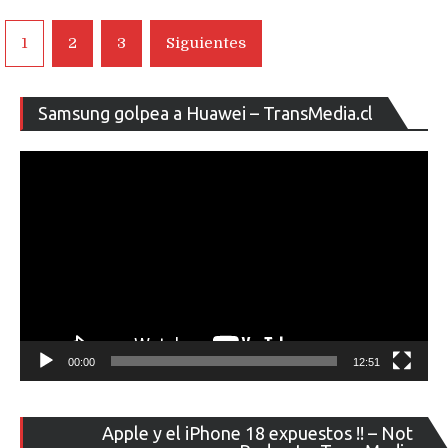
Navegación
1
2
3
Siguientes
de
entradas
Re
Samsung golpea a Huawei – TransMedia.cl
de
ví
00:00
12:51
Re
Apple y el iPhone 18 expuestos !! – Not
de