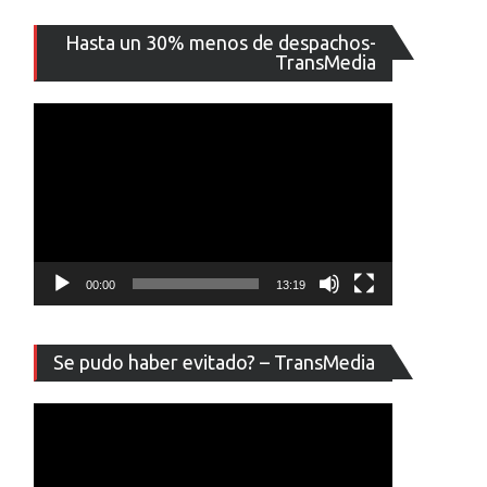
Reproducto
Hasta un 30% menos de despachos-
de
TransMedia
vídeo
00:00
13:19
Reproducto
Se pudo haber evitado? – TransMedia
de
vídeo