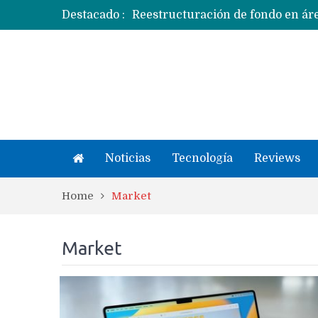
Destacado :
Apple dice que más ex empleados 
Noticias
Tecnología
Reviews
Home
Market
Market