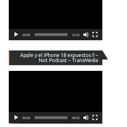
00:00
12:51
Reproducto
Apple y el iPhone 18 expuestos !! –
de
Not Podcast – TransMedia
vídeo
00:00
09:52