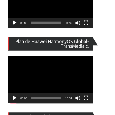
00:00
11:32
Reproducto
Plan de Huawei HarmonyOS Global-
de
TransMedia.cl
vídeo
00:00
15:31
Reproducto