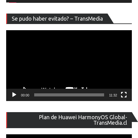
Re
Se pudo haber evitado? – TransMedia
de
ví
00:00
11:32
Re
Plan de Huawei HarmonyOS Global-
de
TransMedia.cl
ví