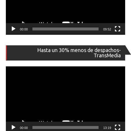
00:00
09:52
Re
Hasta un 30% menos de despachos-
de
TransMedia
ví
00:00
13:19