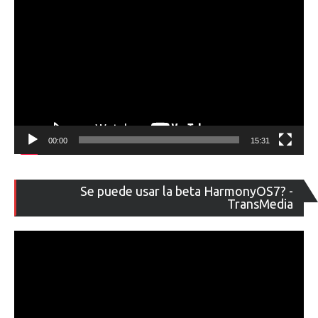
00:00
15:31
Re
Se puede usar la beta HarmonyOS7? -
de
TransMedia
ví