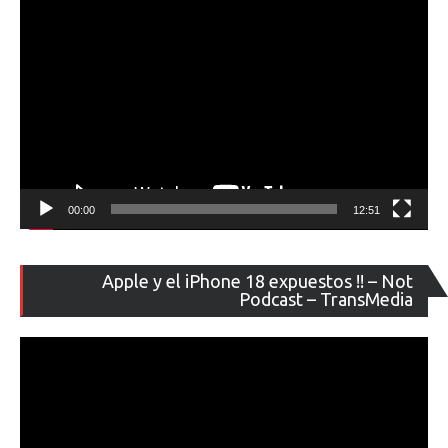
venta
en
Chile
00:00
12:51
Re
Apple y el iPhone 18 expuestos !! – Not
de
Podcast – TransMedia
ví