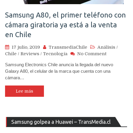
Samsung A80, el primer teléfono con
cámara giratoria ya está a la venta
en Chile
17 julio, 2019
TransmediaChile
Análisis
/
on
Chile
/
Reviews
/
Tecnología
No Comment
Samsung
Samsung Electronics Chile anuncia la llegada del nuevo
A80,
Galaxy A80, el celular de la marca que cuenta con una
el
cámara…
primer
teléfono
con
Lee más
cámara
giratoria
ya
está
Re
Samsung golpea a Huawei – TransMedia.cl
a
de
la
ví