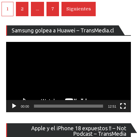
Navegación
1
2
…
7
Siguientes
de
entradas
Re
Samsung golpea a Huawei – TransMedia.cl
de
ví
00:00
12:51
Re
Apple y el iPhone 18 expuestos !! – Not
de
Podcast – TransMedia