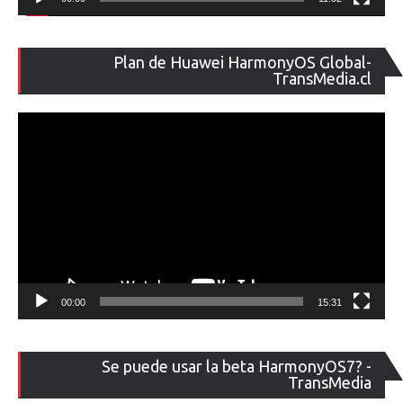
Re
Plan de Huawei HarmonyOS Global-
de
TransMedia.cl
ví
00:00
15:31
Re
Se puede usar la beta HarmonyOS7? -
de
TransMedia
ví