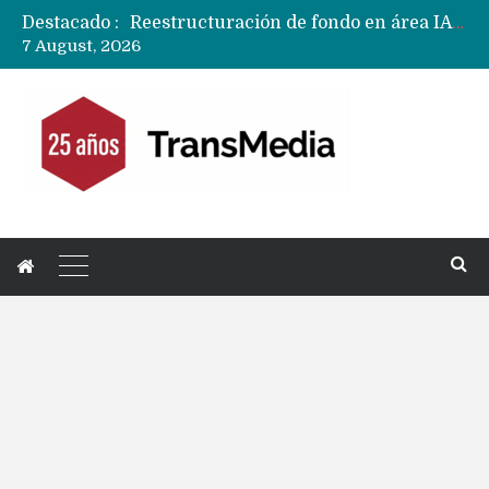
Destacado :
Reestructuración de fondo en área IA de Google pone en peligro acuerdo con Apple y salvataje de Siri
7 August, 2026
CXMT le dice NO a la venta de sus memorias a Apple y dará prioridad a Huawei y Xiaomi
Sailfish OS la «joya» de sistema operativo que Europa planea financiar para competir contra Android, iOS y HarmonyOS
Apple dice que más ex empleados se llevaron datos confidenciales a OpenAI
Solo China o Global: Cuáles Huawei MateBook, MatePad y Nova llegarán a Europa y LATAM?
Data Centers de Huawei en Chile, México, Brasil,Perú y Argentina podrían verse afectados por arremetida de EE.UU
Fabricantes suben precios de teléfonos y ganan más dinero en un mercado donde Xiaomi alerta por no mejorar ventas