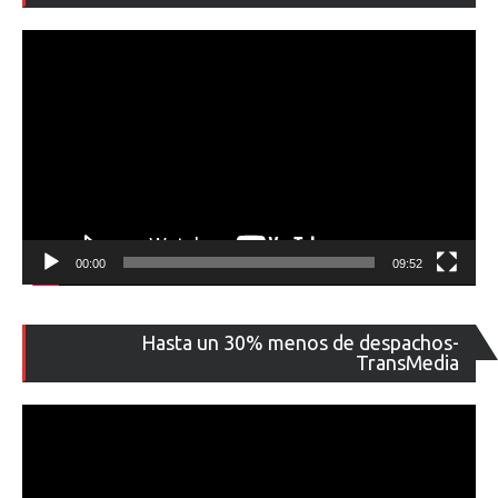
ví
00:00
09:52
Re
Hasta un 30% menos de despachos-
de
TransMedia
ví