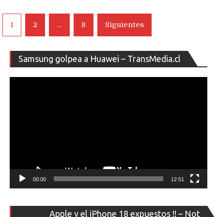
Navegación
1
2
…
8
Siguientes
de
entradas
Re
Samsung golpea a Huawei – TransMedia.cl
de
ví
00:00
12:51
Re
Apple y el iPhone 18 expuestos !! – Not