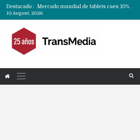
Destacado :
Fabricantes suben precios de teléfonos y ganan más dinero en un mercado donde Xiaomi alerta por no mejorar ventas
10 August, 2026
Apple podría subir los precios de sus iPhone 17 a nivel mundial este lunes