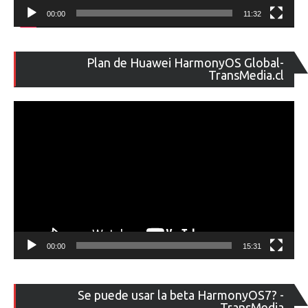
00:00
11:32
Re
Plan de Huawei HarmonyOS Global-
de
TransMedia.cl
ví
00:00
15:31
Re
Se puede usar la beta HarmonyOS7? -
de
TransMedia