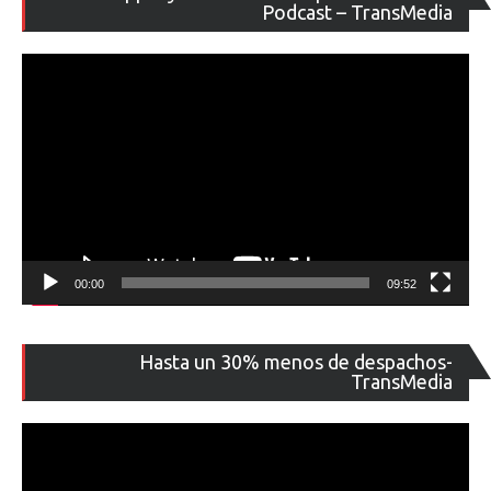
de
Podcast – TransMedia
ví
00:00
09:52
Re
Hasta un 30% menos de despachos-
de
TransMedia
ví