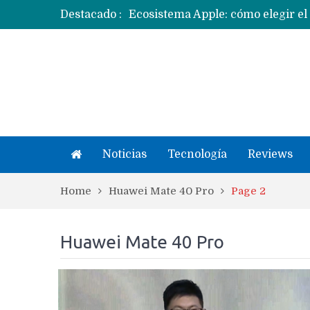
Ecosistema Apple: cómo elegir el
Destacado :
Apple dice que más ex empleados 
Noticias
Tecnología
Reviews
Home
Huawei Mate 40 Pro
Page 2
Huawei Mate 40 Pro