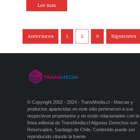
Lee más
Navegación
Anteriores
1
2
3
Siguientes
de
entradas
© Copyright 2002 - 2024 - TransMedia.cl - Marcas y
productos aparecidas en este sitio pertenecen a sus
respectivos propietarios y no están relacionados con la
línea editorial de TransMedia.cl Algunos Derechos son
Reservados. Santiago de Chile. Contenido puede ser
reproducido citando la fuente