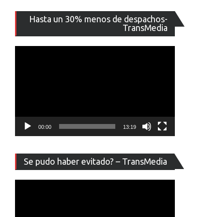
Reproducto
Hasta un 30% menos de despachos-
de
TransMedia
vídeo
00:00
13:19
Reproducto
Se pudo haber evitado? – TransMedia
de
vídeo