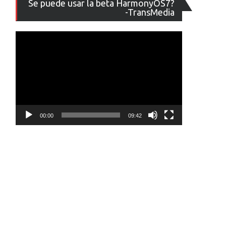
Se puede usar la beta HarmonyOS7?
de
-TransMedia
vídeo
00:00
09:42