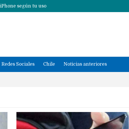
 iPhone según tu uso
Nuevas filtraciones del Mate 90 Pro Max apuntan a potenciar las cámaras y pantalla OLED doble capa
se llevaron datos confidenciales a OpenAI
Redes Sociales
Chile
Noticias anteriores