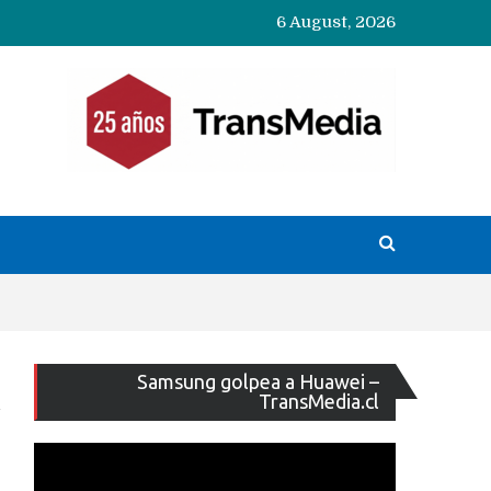
6 August, 2026
Reproducto
Samsung golpea a Huawei –
de
TransMedia.cl
vídeo