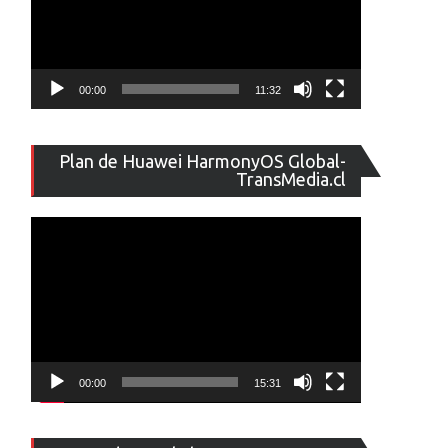
00:00
11:32
Reproducto
Plan de Huawei HarmonyOS Global-
de
TransMedia.cl
vídeo
00:00
15:31
Reproducto