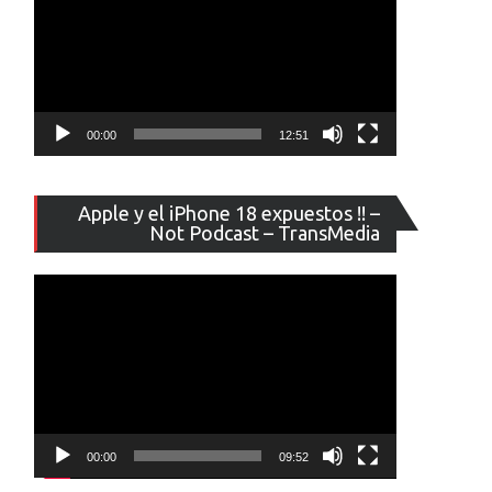
00:00
12:51
Reproducto
Apple y el iPhone 18 expuestos !! –
de
Not Podcast – TransMedia
vídeo
00:00
09:52