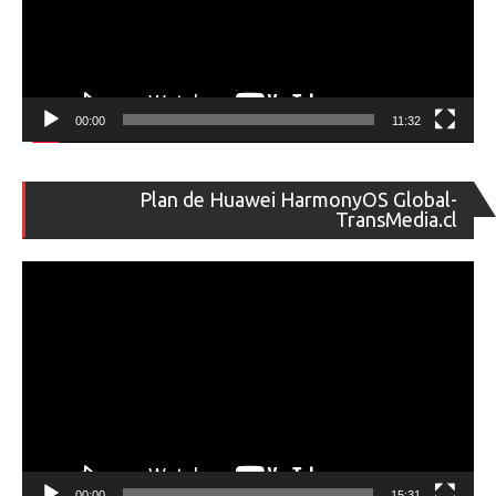
00:00
11:32
Re
Plan de Huawei HarmonyOS Global-
de
TransMedia.cl
ví
00:00
15:31