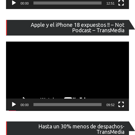
00:00
12:51
Re
Apple y el iPhone 18 expuestos !! – Not
de
Podcast – TransMedia
ví
00:00
09:52
Re
Hasta un 30% menos de despachos-
de
TransMedia