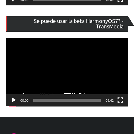
Re
Se puede usar la beta HarmonyOS7? -
de
TransMedia
ví
00:00
09:42