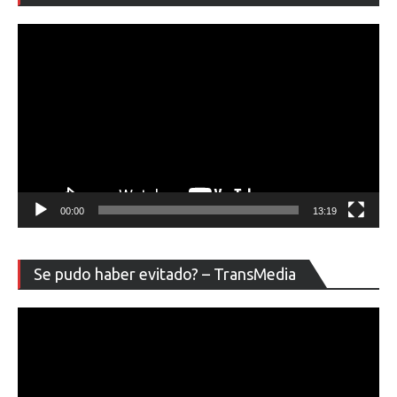
ví
00:00
13:19
Re
Se pudo haber evitado? – TransMedia
de
ví