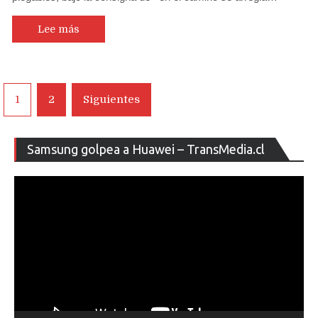
Lee más
Navegación
1
2
Siguientes
de
entradas
Re
Samsung golpea a Huawei – TransMedia.cl
de
ví