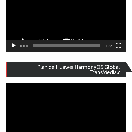
00:00
11:32
Re
Plan de Huawei HarmonyOS Global-
de
TransMedia.cl
ví