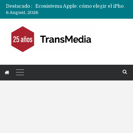
Destacado :
Nuevas filtraciones del Mate 90 Pro Max apuntan a potenciar las cámaras y pantalla OLED doble capa
6 August, 2026
Apple dice que más ex empleados se llevaron datos confidenciales a OpenAI