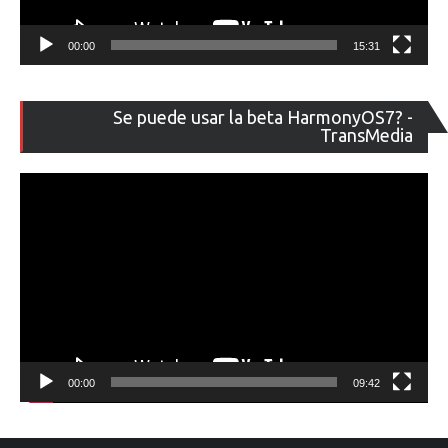
00:00
15:31
Re
Se puede usar la beta HarmonyOS7? -
de
TransMedia
ví
00:00
09:42