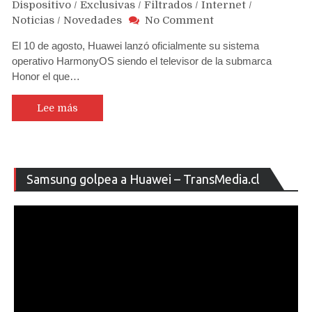
Dispositivo
/
Exclusivas
/
Filtrados
/
Internet
/
on
Noticias
/
Novedades
No Comment
Fabricante
El 10 de agosto, Huawei lanzó oficialmente su sistema
chino
operativo HarmonyOS siendo el televisor de la submarca
de
Honor el que…
automóviles
Geely
usaría
Lee más
el
sistema
operativo
HarmonyOS
Re
Samsung golpea a Huawei – TransMedia.cl
de
de
Huawei
ví
en
su
nueva
SUV