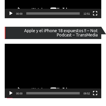
00:00
12:51
Re
Apple y el iPhone 18 expuestos !! – Not
de
Podcast – TransMedia
ví
00:00
09:52