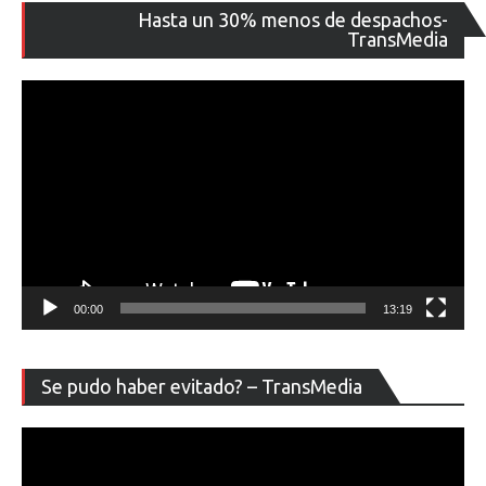
Re
Hasta un 30% menos de despachos-
de
TransMedia
ví
00:00
13:19
Re
Se pudo haber evitado? – TransMedia
de
ví