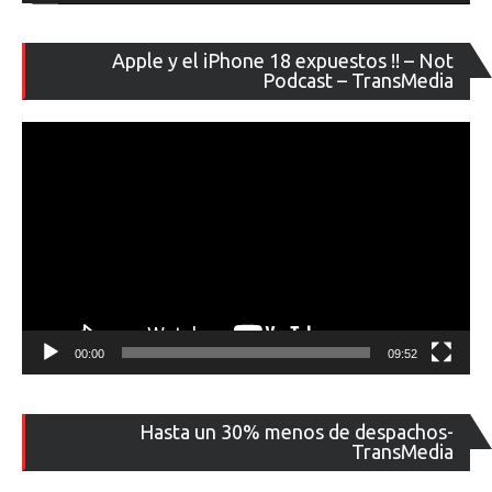
Re
Apple y el iPhone 18 expuestos !! – Not
de
Podcast – TransMedia
ví
00:00
09:52
Re
Hasta un 30% menos de despachos-
de
TransMedia
ví