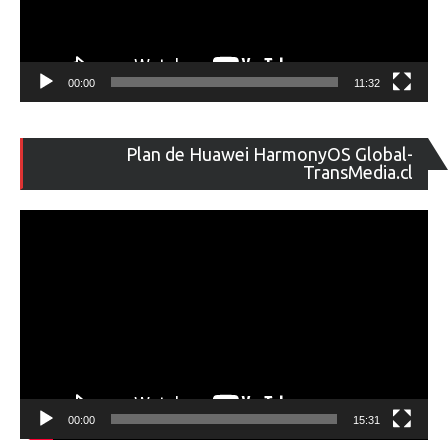
00:00
11:32
Re
Plan de Huawei HarmonyOS Global-
de
TransMedia.cl
ví
00:00
15:31