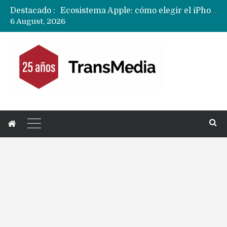
Destacado :
Ecosistema Apple: cómo elegir el iPhone según tu uso
6 August, 2026
Nuevas filtraciones del Mate 90 Pro Max apuntan a potenciar las cámaras y pantalla OLED doble capa
Apple dice que más ex empleados se llevaron datos confidenciales a OpenAI