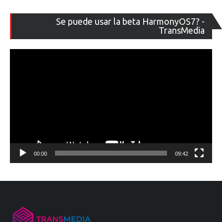
Re
Se puede usar la beta HarmonyOS7? -
de
TransMedia
ví
00:00
09:42