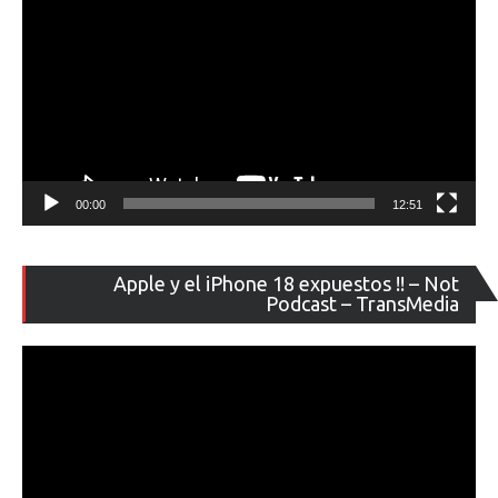
00:00
12:51
Re
Apple y el iPhone 18 expuestos !! – Not
de
Podcast – TransMedia
ví