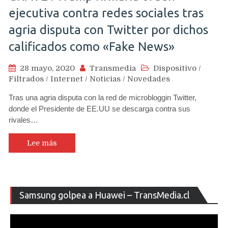
ejecutiva contra redes sociales tras
agria disputa con Twitter por dichos
calificados como «Fake News»
28 mayo, 2020
Transmedia
Dispositivo
/
Filtrados
/
Internet
/
Noticias
/
Novedades
Tras una agria disputa con la red de microbloggin Twitter,
donde el Presidente de EE.UU se descarga contra sus
rivales…
Lee más
Re
Samsung golpea a Huawei – TransMedia.cl
de
ví