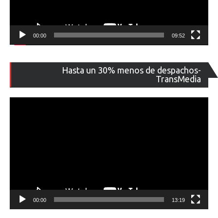
00:00
09:52
Re
Hasta un 30% menos de despachos-
de
TransMedia
ví
00:00
13:19