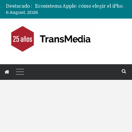
Destacado :
Ecosistema Apple: cómo elegir el iPhone según tu uso
6 August, 2026
Nuevas filtraciones del Mate 90 Pro Max apuntan a potenciar las cámaras y pantalla OLED doble capa
Apple dice que más ex empleados se llevaron datos confidenciales a OpenAI