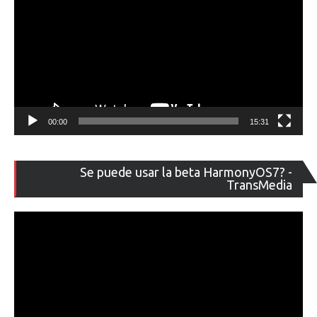
00:00
15:31
Re
Se puede usar la beta HarmonyOS7? -
de
TransMedia
ví