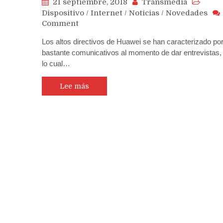
21 septiembre, 2018
Transmedia
Dispositivo
/
Internet
/
Noticias
/
Novedades
on
Comment
Huawei
Los altos directivos de Huawei se han caracterizado por
tendrá
bastante comunicativos al momento de dar entrevistas,
su
lo cual…
primer
teléfono
5G
Lee más
con
pantalla
plegable
en
2019