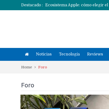
Destacado :
Apple dice que más ex empleados 
Noticias
Tecnología
Reviews
Home
Foro
Foro