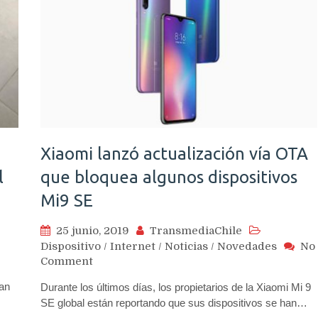
Xiaomi lanzó actualización vía OTA
l
que bloquea algunos dispositivos
Mi9 SE
25 junio, 2019
TransmediaChile
Dispositivo
/
Internet
/
Noticias
/
Novedades
No
on
Comment
Xiaomi
ran
Durante los últimos días, los propietarios de la Xiaomi Mi 9
lanzó
SE global están reportando que sus dispositivos se han…
actualización