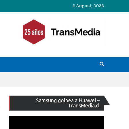
6 August, 2026
Reproducto
Samsung golpea a Huawei –
de
TransMedia.cl
vídeo