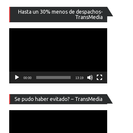
Reproducto
Hasta un 30% menos de despachos-
de
TransMedia
vídeo
00:00
13:19
Reproducto
Se pudo haber evitado? – TransMedia
de
vídeo