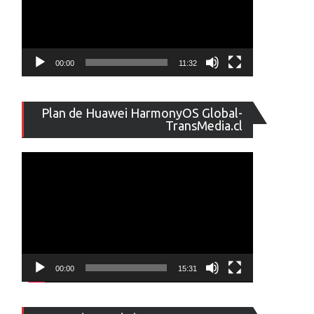
00:00
11:32
Reproducto
Plan de Huawei HarmonyOS Global-
de
TransMedia.cl
vídeo
00:00
15:31
Reproducto