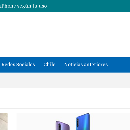
Nuevas filtraciones del Mate 90 Pro Max apuntan a potenciar las cámaras y pantalla OLED doble capa
se llevaron datos confidenciales a OpenAI
Redes Sociales
Chile
Noticias anteriores