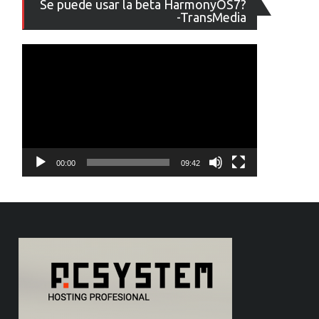
Se puede usar la beta HarmonyOS7?
de
-TransMedia
vídeo
00:00
09:42