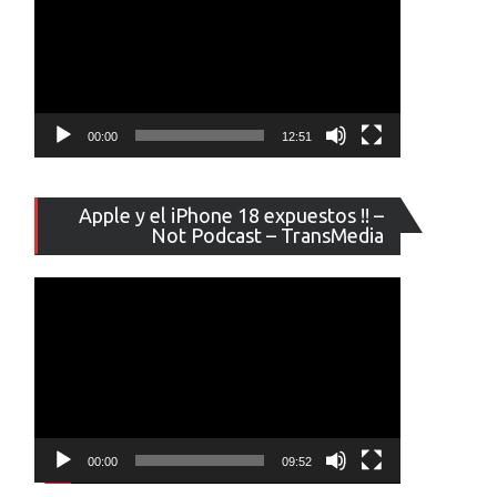
00:00
12:51
Reproducto
Apple y el iPhone 18 expuestos !! –
de
Not Podcast – TransMedia
vídeo
00:00
09:52