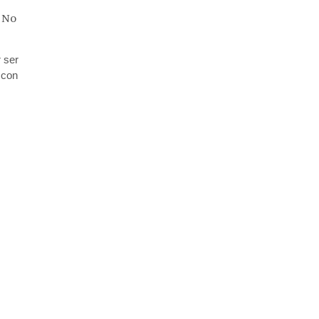
No
 ser
 con