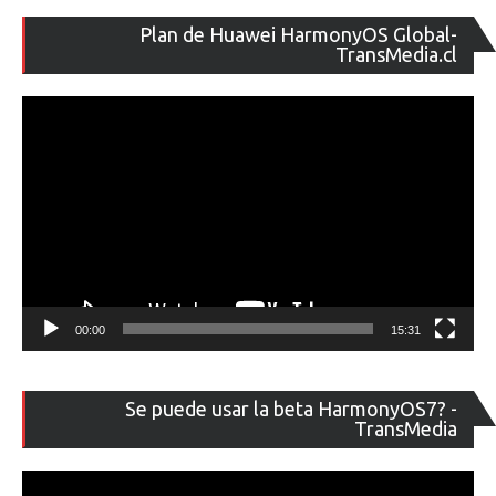
Re
Plan de Huawei HarmonyOS Global-
de
TransMedia.cl
ví
00:00
15:31
Re
Se puede usar la beta HarmonyOS7? -
de
TransMedia
ví