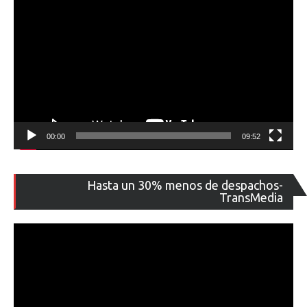
00:00
09:52
Re
Hasta un 30% menos de despachos-
de
TransMedia
ví