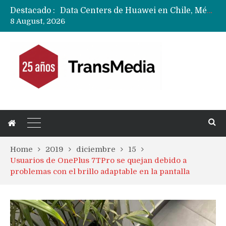
Destacado :
Data Centers de Huawei en Chile, México, Brasil,Perú y Argentina podrían verse afectados por arremetida de EE.UU
8 August, 2026
Fabricantes suben precios de teléfonos y ganan más dinero en un mercado donde Xiaomi alerta por no mejorar ventas
Home
2019
diciembre
15
Usuarios de OnePlus 7TPro se quejan debido a
problemas con el brillo adaptable en la pantalla