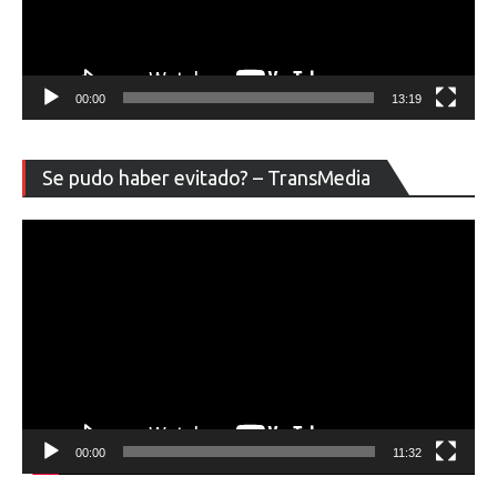
00:00
13:19
Re
Se pudo haber evitado? – TransMedia
de
ví
00:00
11:32