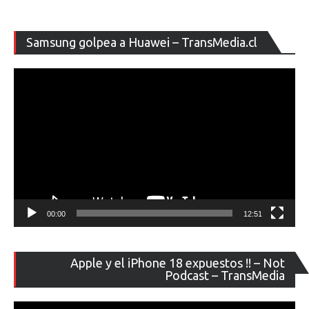
Re
Samsung golpea a Huawei – TransMedia.cl
de
ví
00:00
12:51
Re
Apple y el iPhone 18 expuestos !! – Not
de
Podcast – TransMedia
ví