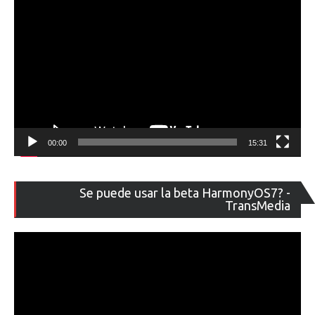
00:00
15:31
Re
Se puede usar la beta HarmonyOS7? -
de
TransMedia
ví