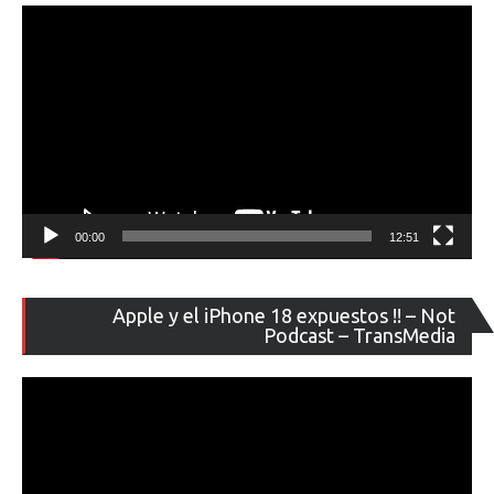
ví
00:00
12:51
Re
Apple y el iPhone 18 expuestos !! – Not
de
Podcast – TransMedia
ví