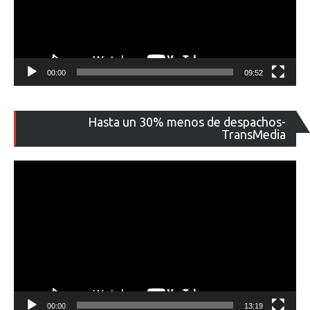
00:00
09:52
Re
Hasta un 30% menos de despachos-
de
TransMedia
ví
00:00
13:19