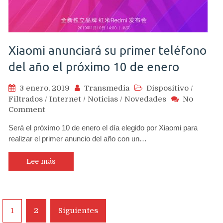
Xiaomi anunciará su primer teléfono
del año el próximo 10 de enero
3 enero, 2019
Transmedia
Dispositivo
/
Filtrados
/
Internet
/
Noticias
/
Novedades
No
on
Comment
Xiaomi
Será el próximo 10 de enero el día elegido por Xiaomi para
anunciará
realizar el primer anuncio del año con un…
su
primer
teléfono
Lee más
del
año
el
próximo
Navegación
1
2
Siguientes
10