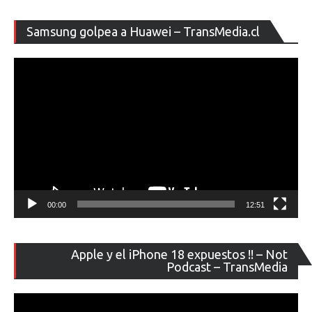
de
de
enero
entradas
Re
Samsung golpea a Huawei – TransMedia.cl
de
ví
00:00
12:51
Re
Apple y el iPhone 18 expuestos !! – Not
de
Podcast – TransMedia
ví