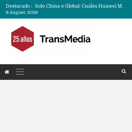
Destacado :
Data Centers de Huawei en Chile, México, Brasil,Perú y Argentina podrían verse afectados por arremetida de EE.UU
8 August, 2026
Fabricantes suben precios de teléfonos y ganan más dinero en un mercado donde Xiaomi alerta por no mejorar ventas