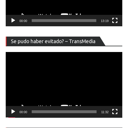
00:00
13:19
Re
Se pudo haber evitado? – TransMedia
de
ví
00:00
11:32