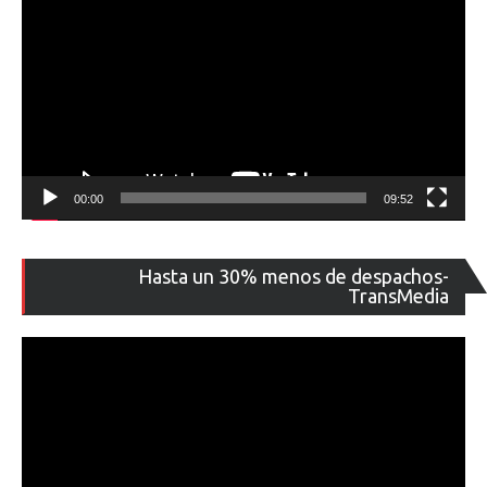
00:00
09:52
Re
Hasta un 30% menos de despachos-
de
TransMedia
ví