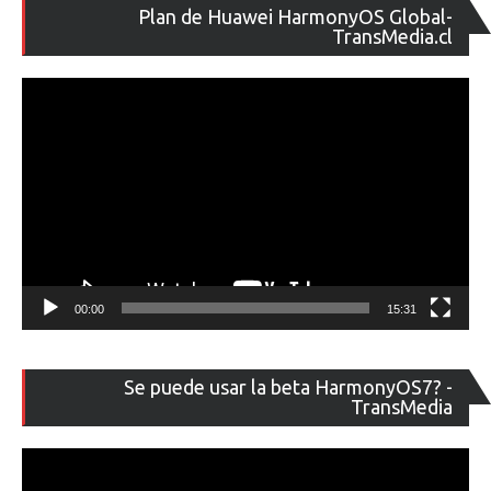
Re
Plan de Huawei HarmonyOS Global-
de
TransMedia.cl
ví
00:00
15:31
Re
Se puede usar la beta HarmonyOS7? -
de
TransMedia
ví