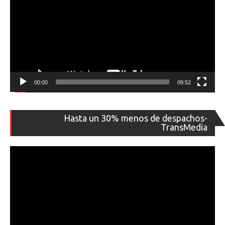
00:00
09:52
Re
Hasta un 30% menos de despachos-
de
TransMedia
ví