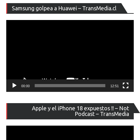
entradas
Re
Samsung golpea a Huawei – TransMedia.cl
de
ví
00:00
12:51
Re
Apple y el iPhone 18 expuestos !! – Not
de
Podcast – TransMedia
ví