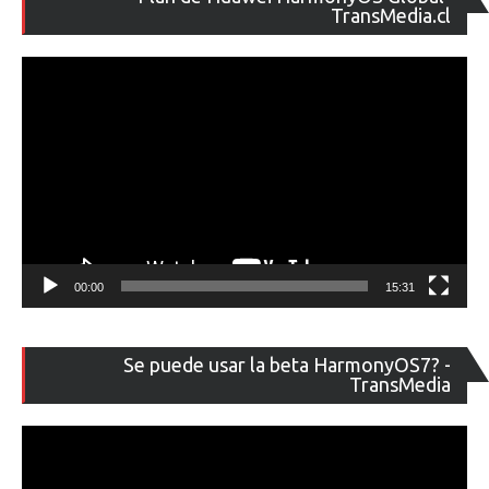
de
TransMedia.cl
ví
00:00
15:31
Re
Se puede usar la beta HarmonyOS7? -
de
TransMedia
ví