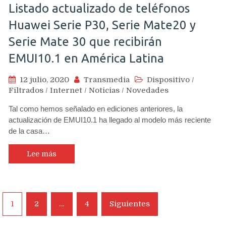
Listado actualizado de teléfonos
Huawei Serie P30, Serie Mate20 y
Serie Mate 30 que recibirán
EMUI10.1 en América Latina
12 julio, 2020
Transmedia
Dispositivo
/
Filtrados
/
Internet
/
Noticias
/
Novedades
Tal como hemos señalado en ediciones anteriores, la
actualización de EMUI10.1 ha llegado al modelo más reciente
de la casa…
Lee más
Navegación
1
2
…
4
Siguientes
de