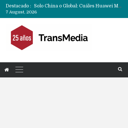
Destacado :
Data Centers de Huawei en Chile, México, Brasil,Perú y Argentina podrían verse afectados por arremetida de EE.UU
7 August, 2026
Fabricantes suben precios de teléfonos y ganan más dinero en un mercado donde Xiaomi alerta por no mejorar ventas