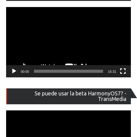
ví
00:00
15:31
Re
Se puede usar la beta HarmonyOS7? -
de
TransMedia
ví