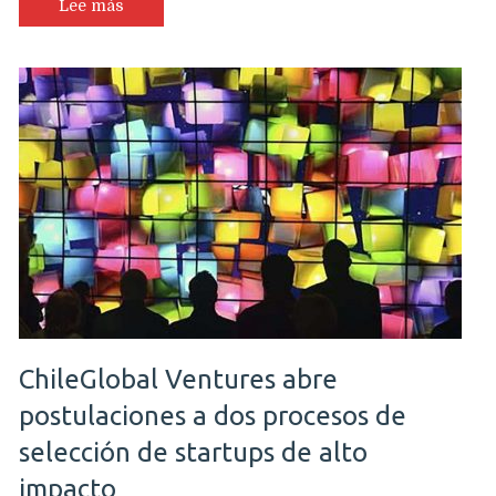
gana
Lee más
Premio
Actitud
de
la
Fundación
everis
Chile
ChileGlobal Ventures abre
postulaciones a dos procesos de
selección de startups de alto
impacto