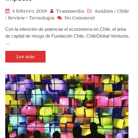
4 febrero, 2019
Transmedia
Análisis
/
Chile
on
/
Review
/
Tecnología
No Comment
ChileGlobal
Con la intención de potenciar el ecosistema en Chile, el área
Ventures
de capital de riesgo de Fundación Chile, ChileGlobal Ventures,
abre
…
postulaciones
a
dos
Lee más
procesos
de
selección
de
startups
de
alto
impacto