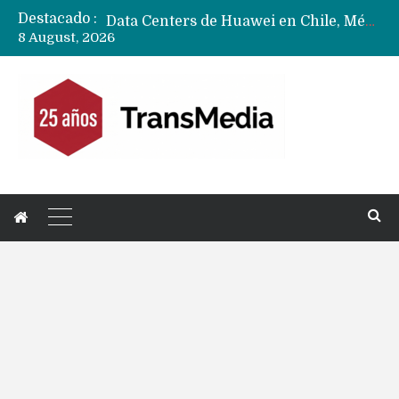
Destacado :
Data Centers de Huawei en Chile, México, Brasil,Perú y Argentina podrían verse afectados por arremetida de EE.UU
8 August, 2026
Fabricantes suben precios de teléfonos y ganan más dinero en un mercado donde Xiaomi alerta por no mejorar ventas