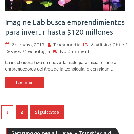
Imagine Lab busca emprendimientos
para invertir hasta $120 millones
24 enero, 2019
Transmedia
Análisis
/
Chile
/
on
Review
/
Tecnología
No Comment
Imagine
La incubadora hizo un nuevo llamado para iniciar el año a
Lab
emprendedores del área de la tecnología, o con algún…
busca
emprendimientos
para
Lee más
invertir
hasta
$120
millones
Navegación
1
2
Siguientes
de
entradas
Re
Samsung golpea a Huawei – TransMedia.cl