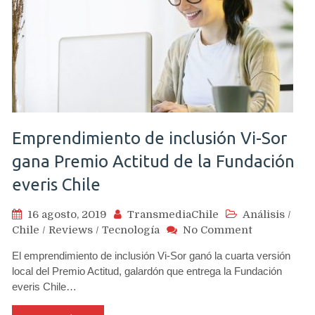
Emprendimiento de inclusión Vi-Sor
gana Premio Actitud de la Fundación
everis Chile
16 agosto, 2019
TransmediaChile
Análisis
/
on
Chile
/
Reviews
/
Tecnología
No Comment
Emprendim
El emprendimiento de inclusión Vi-Sor ganó la cuarta versión
de
local del Premio Actitud, galardón que entrega la Fundación
inclusión
everis Chile…
Vi-
Sor