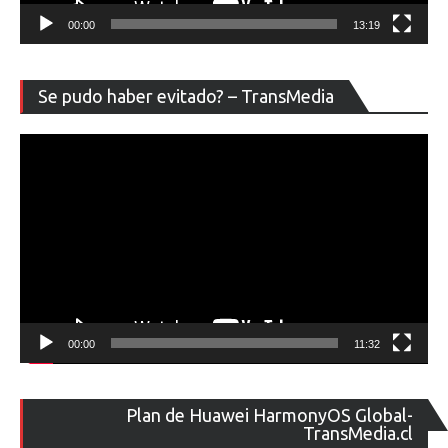
00:00
13:19
Re
Se pudo haber evitado? – TransMedia
de
ví
00:00
11:32
Re
Plan de Huawei HarmonyOS Global-
de
TransMedia.cl