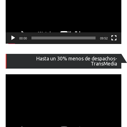
00:00
09:52
Re
Hasta un 30% menos de despachos-
de
TransMedia
ví