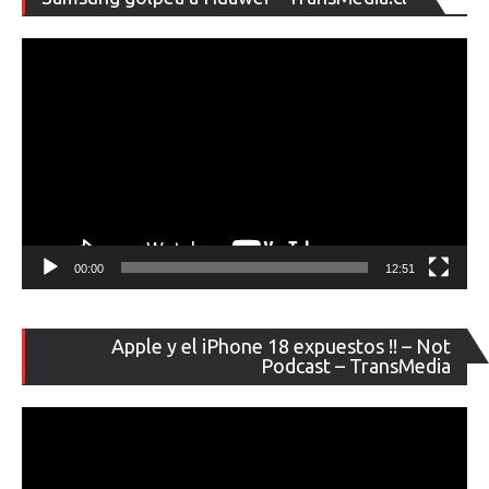
de
ví
00:00
12:51
Re
Apple y el iPhone 18 expuestos !! – Not
de
Podcast – TransMedia
ví