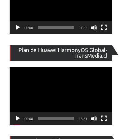
00:00
11:32
Reproducto
Plan de Huawei HarmonyOS Global-
de
TransMedia.cl
vídeo
00:00
15:31
Reproducto