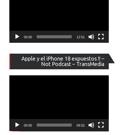
00:00
12:51
Reproducto
Apple y el iPhone 18 expuestos !! –
de
Not Podcast – TransMedia
vídeo
00:00
09:52