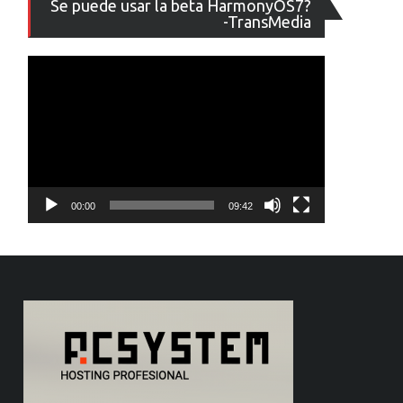
Se puede usar la beta HarmonyOS7?
de
-TransMedia
vídeo
00:00
09:42