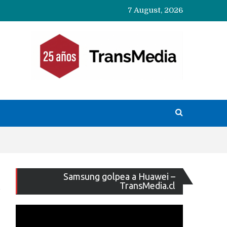
7 August, 2026
Reproducto
Samsung golpea a Huawei –
de
TransMedia.cl
vídeo