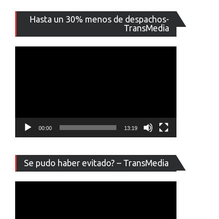
Reproducto
Hasta un 30% menos de despachos-
de
TransMedia
vídeo
00:00
13:19
Reproducto
Se pudo haber evitado? – TransMedia
de
vídeo