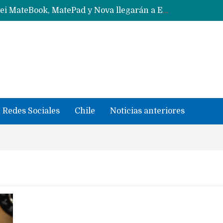
Solo China o Global: Cuáles Huawei MateBook, MatePad y Nova llegarán a Europa y LATAM?
Data Centers de Huawei en Chile, México, Brasil,Perú y Argentina podrían verse afectados por arremetida de EE.UU
Fabricantes suben precios de teléfonos y ganan más dinero en un mercado donde Xiaomi alerta por no mejorar ventas
Redes Sociales
Chile
Noticias anteriores