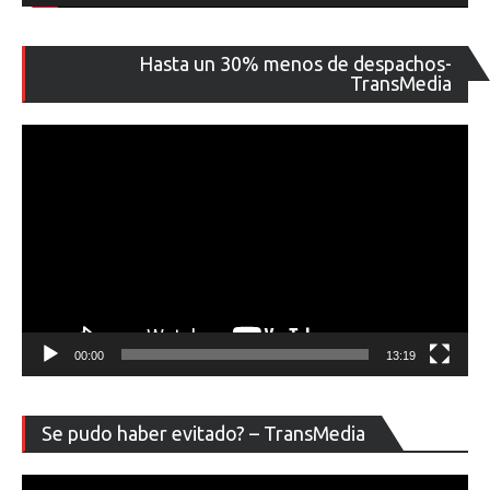
Re
Hasta un 30% menos de despachos-
de
TransMedia
ví
00:00
13:19
Re
Se pudo haber evitado? – TransMedia
de
ví