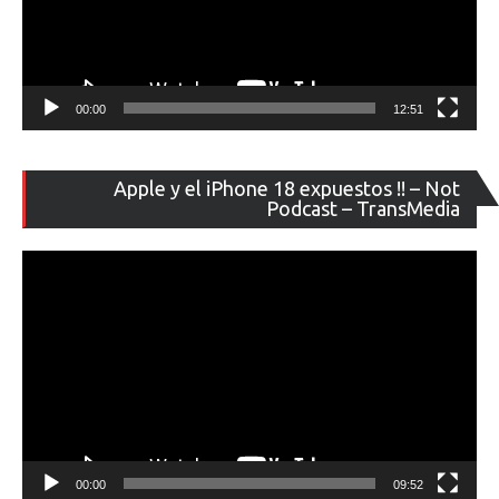
00:00
12:51
Re
Apple y el iPhone 18 expuestos !! – Not
de
Podcast – TransMedia
ví
00:00
09:52