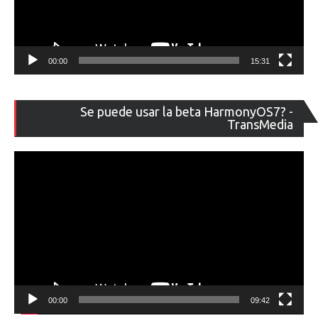
00:00
15:31
Re
Se puede usar la beta HarmonyOS7? -
de
TransMedia
ví
00:00
09:42