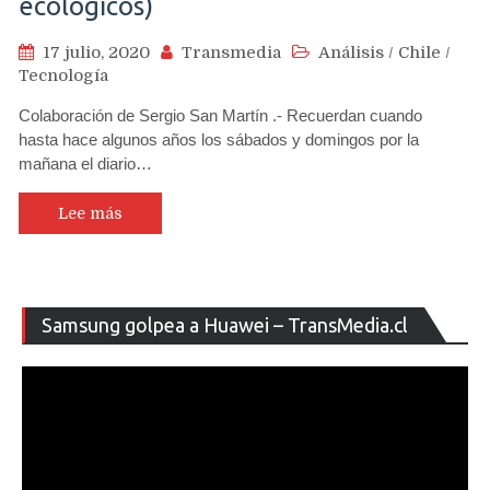
ecológicos)
17 julio, 2020
Transmedia
Análisis
/
Chile
/
Tecnología
Colaboración de Sergio San Martín .- Recuerdan cuando
hasta hace algunos años los sábados y domingos por la
mañana el diario…
Lee más
Re
Samsung golpea a Huawei – TransMedia.cl
de
ví