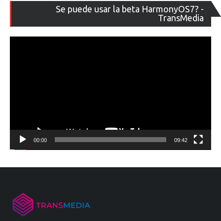
Re
Se puede usar la beta HarmonyOS7? -
de
TransMedia
ví
00:00
09:42