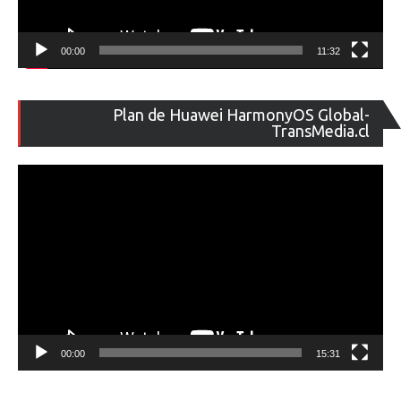
00:00
11:32
Re
Plan de Huawei HarmonyOS Global-
de
TransMedia.cl
ví
00:00
15:31