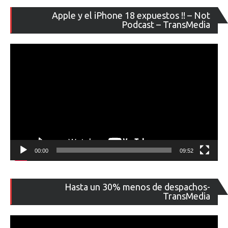
Re
Apple y el iPhone 18 expuestos !! – Not
de
Podcast – TransMedia
ví
00:00
09:52
Re
Hasta un 30% menos de despachos-
de
TransMedia
ví