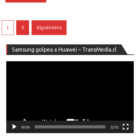
Navegación
1
2
Siguientes
de
entradas
Re
Samsung golpea a Huawei – TransMedia.cl
de
ví
00:00
12:51