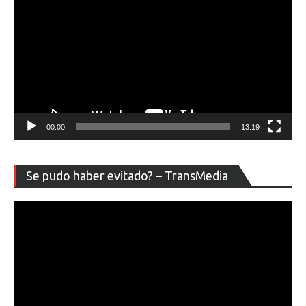
00:00
13:19
Re
Se pudo haber evitado? – TransMedia
de
ví