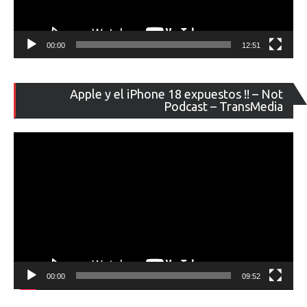
00:00
12:51
Re
Apple y el iPhone 18 expuestos !! – Not
de
Podcast – TransMedia
ví
00:00
09:52