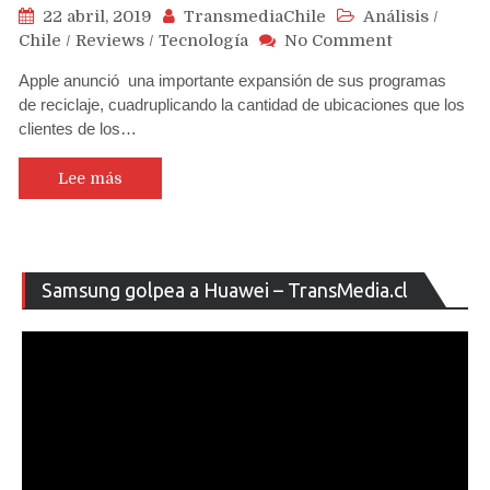
22 abril, 2019
TransmediaChile
Análisis
/
on
Chile
/
Reviews
/
Tecnología
No Comment
Apple
Apple anunció una importante expansión de sus programas
expande
de reciclaje, cuadruplicando la cantidad de ubicaciones que los
sus
clientes de los…
programas
de
reciclaje
Lee más
a
nivel
global
Re
Samsung golpea a Huawei – TransMedia.cl
de
ví