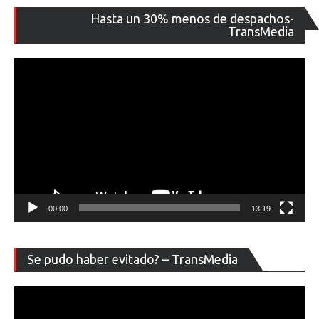
Re
Hasta un 30% menos de despachos-
de
TransMedia
ví
00:00
13:19
Re
Se pudo haber evitado? – TransMedia
de
ví