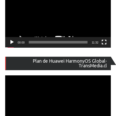
00:00
11:32
Re
Plan de Huawei HarmonyOS Global-
de
TransMedia.cl
ví