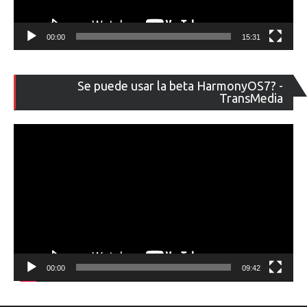
00:00
15:31
Re
Se puede usar la beta HarmonyOS7? -
de
TransMedia
ví
00:00
09:42