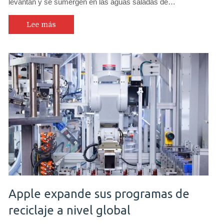
levantan y se sumergen en las aguas saladas de…
Internation
y
comunidad
Lee más
colombiana
se
asocian
para
proteger
los
árboles
costeros
Apple expande sus programas de
reciclaje a nivel global