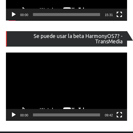
00:00
15:31
Re
Se puede usar la beta HarmonyOS7? -
de
TransMedia
ví
00:00
09:42