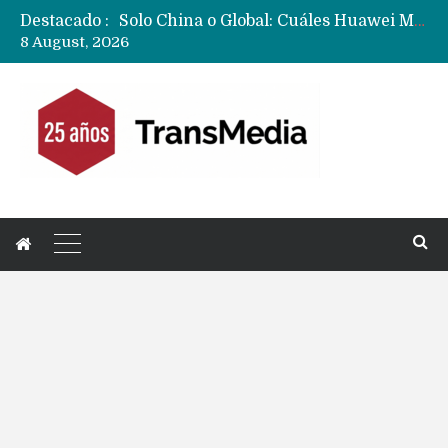
Destacado :
Solo China o Global: Cuáles Huawei MateBook, MatePad y Nova llegarán a Europa y LATAM?
8 August, 2026
Data Centers de Huawei en Chile, México, Brasil,Perú y Argentina podrían verse afectados por arremetida de EE.UU
Fabricantes suben precios de teléfonos y ganan más dinero en un mercado donde Xiaomi alerta por no mejorar ventas