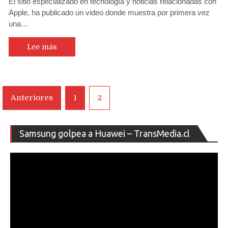
El sitio especializado en tecnología y noticias relacionadas con
demo
Apple, ha publicado un video donde muestra por primera vez
en
una…
video
que
muestra
Lee más
cómo
funcionará
la
plataforma
Navegación
Anteriores
1
2
de
de
juegos
Apple
entradas
Re
Arcade
Samsung golpea a Huawei – TransMedia.cl
de
ví