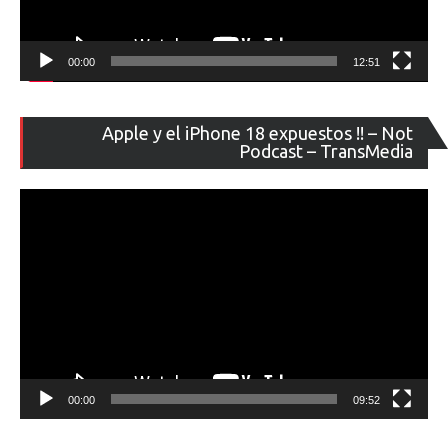
00:00
12:51
Re
Apple y el iPhone 18 expuestos !! – Not
de
Podcast – TransMedia
ví
00:00
09:52