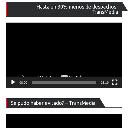
Re
Hasta un 30% menos de despachos-
de
TransMedia
ví
00:00
13:19
Re
Se pudo haber evitado? – TransMedia
de
ví