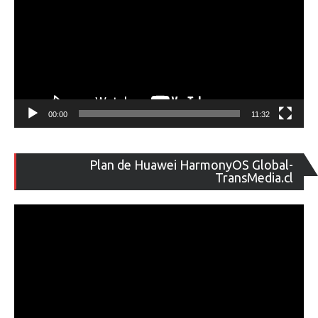
00:00
11:32
Re
Plan de Huawei HarmonyOS Global-
de
TransMedia.cl
ví