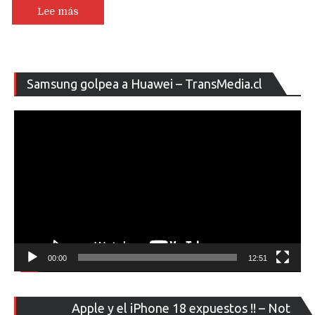
Lee más
Re
Samsung golpea a Huawei – TransMedia.cl
de
ví
00:00
12:51
Re
Apple y el iPhone 18 expuestos !! – Not