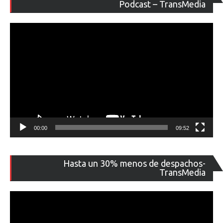
de
Podcast – TransMedia
ví
00:00
09:52
Re
Hasta un 30% menos de despachos-
de
TransMedia
ví