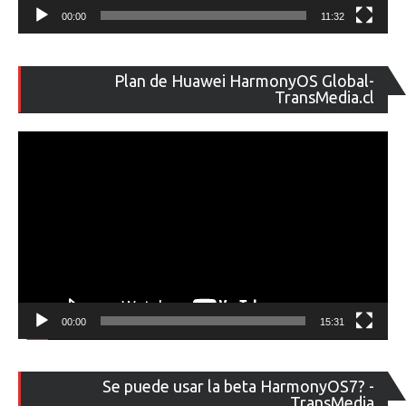
00:00
11:32
Re
Plan de Huawei HarmonyOS Global-
de
TransMedia.cl
ví
00:00
15:31
Re
Se puede usar la beta HarmonyOS7? -
de
TransMedia