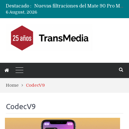
Destacado :
Nuevas filtraciones del Mate 90 Pro Max apuntan a potenciar las cámaras y pantalla OLED doble capa
6 August, 2026
Google acaba definitivamente el truco para pagar con NFC en celulares Xiaomi, Oppo, Vivo y Huawei con ROM china
Apple dice que más ex empleados se llevaron datos confidenciales a OpenAI
Home
CodecV9
CodecV9