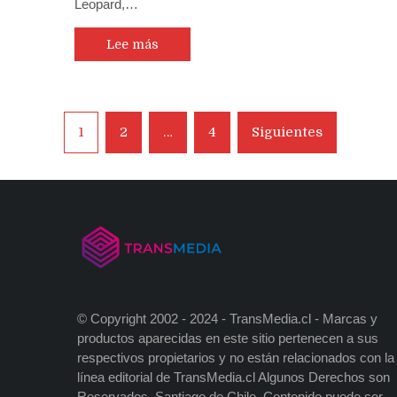
Leopard,…
Lee más
Navegación
1
2
…
4
Siguientes
de
entradas
© Copyright 2002 - 2024 - TransMedia.cl - Marcas y
productos aparecidas en este sitio pertenecen a sus
respectivos propietarios y no están relacionados con la
línea editorial de TransMedia.cl Algunos Derechos son
Reservados. Santiago de Chile. Contenido puede ser