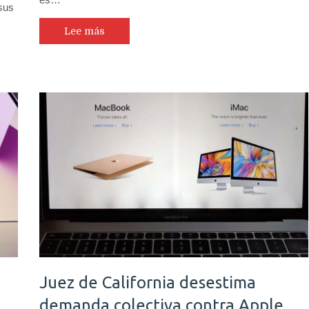
 sus
Lee más
Juez de California desestima
demanda colectiva contra Apple