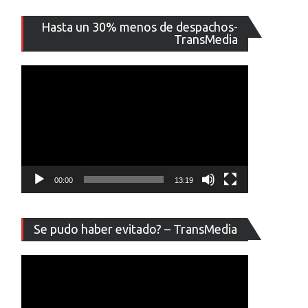
Reproducto
Hasta un 30% menos de despachos-
de
TransMedia
vídeo
00:00
13:19
Reproducto
Se pudo haber evitado? – TransMedia
de
vídeo