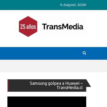
6 August, 2026
Reproducto
Samsung golpea a Huawei –
de
TransMedia.cl
vídeo