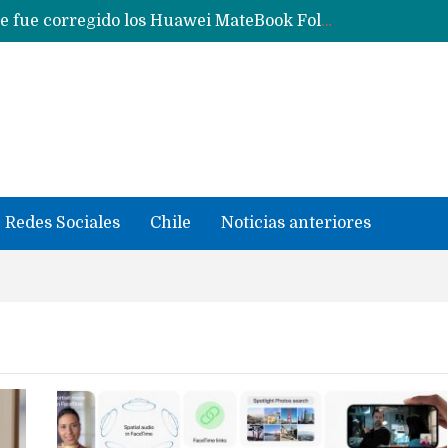
Con un «desliz» en los precios que fue corregido los Huawei MateBook Fold con Kirin X90 Plus ya son oficiales y se quedan en China
Masiva filtración del Apple iPhone Fold (Ultra) con todas sus características, precios y opciones
 iPhone según tu uso
Nuevas filtraciones del Mate 90 Pro Max apuntan a potenciar las cámaras y pantalla OLED doble capa
se llevaron datos confidenciales a OpenAI
Redes Sociales
Chile
Noticias anteriores