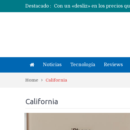
Destacado :
Ecosistema Apple: cómo elegir el
Apple dice que más ex empleados 
Noticias
Tecnología
Reviews
Home
California
California