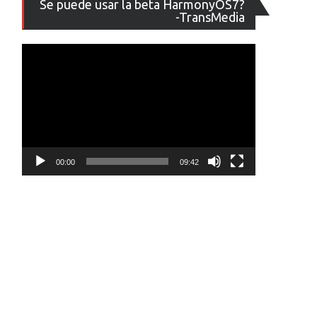
Se puede usar la beta HarmonyOS7?
de
-TransMedia
vídeo
00:00
09:42