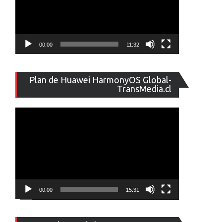
00:00
11:32
Reproducto
Plan de Huawei HarmonyOS Global-
de
TransMedia.cl
vídeo
00:00
15:31
Reproducto