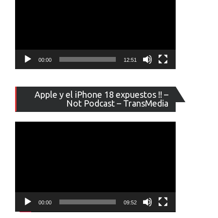
00:00
12:51
Reproducto
Apple y el iPhone 18 expuestos !! –
de
Not Podcast – TransMedia
vídeo
00:00
09:52