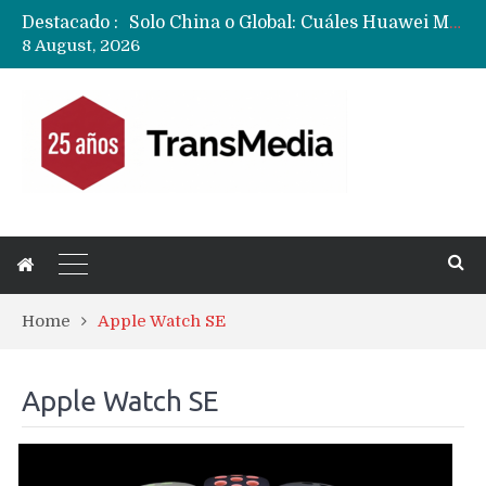
Solo China o Global: Cuáles Huawei MateBook, MatePad y Nova llegarán a Europa y LATAM?
Destacado :
Data Centers de Huawei en Chile, México, Brasil,Perú y Argentina podrían verse afectados por arremetida de EE.UU
8 August, 2026
Fabricantes suben precios de teléfonos y ganan más dinero en un mercado donde Xiaomi alerta por no mejorar ventas
Home
Apple Watch SE
Apple Watch SE