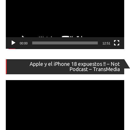
00:00
12:51
Re
Apple y el iPhone 18 expuestos !! – Not
de
Podcast – TransMedia
ví