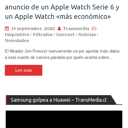
anuncio de un Apple Watch Serie 6 y
un Apple Watch «más económico»
13 septiembre, 2020
Transmedia
Dispositivo
/
Filtrados
/
Internet
/
Noticias
/
Novedades
El filtrador Jon Prosser nuevamente va por aportar más datos
a esta suerte de carrera paralela por quién acierta sobre…
Lee más
Re
Samsung golpea a Huawei – TransMedia.cl
de
ví