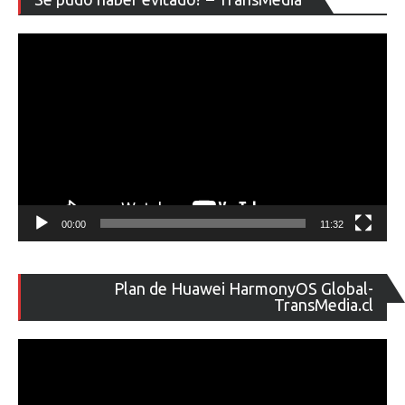
de
ví
00:00
11:32
Re
Plan de Huawei HarmonyOS Global-
de
TransMedia.cl
ví