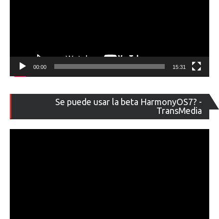
00:00
15:31
Re
Se puede usar la beta HarmonyOS7? -
de
TransMedia
ví