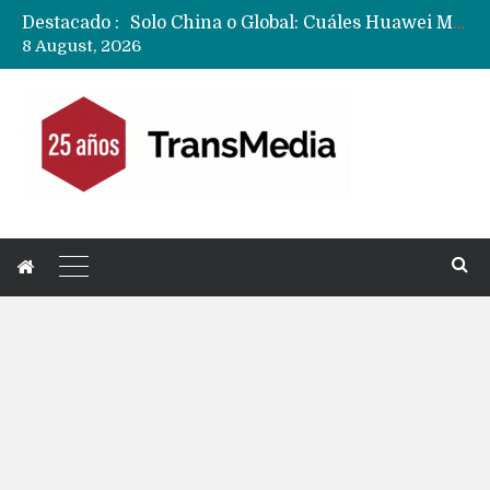
Destacado :
Solo China o Global: Cuáles Huawei MateBook, MatePad y Nova llegarán a Europa y LATAM?
8 August, 2026
Data Centers de Huawei en Chile, México, Brasil,Perú y Argentina podrían verse afectados por arremetida de EE.UU
Fabricantes suben precios de teléfonos y ganan más dinero en un mercado donde Xiaomi alerta por no mejorar ventas