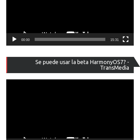
00:00
15:31
Re
Se puede usar la beta HarmonyOS7? -
de
TransMedia
ví