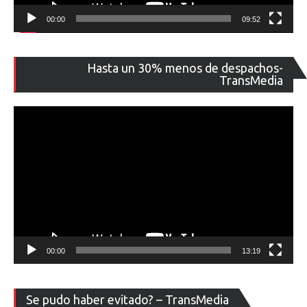
00:00
09:52
Re
Hasta un 30% menos de despachos-
de
TransMedia
ví
00:00
13:19
Re
Se pudo haber evitado? – TransMedia