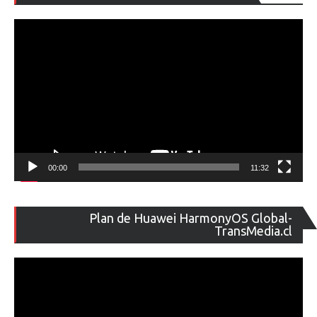
de
ví
00:00
11:32
Re
Plan de Huawei HarmonyOS Global-
de
TransMedia.cl
ví