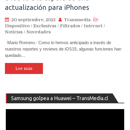
actualización para iPhones
20 septiembre, 2021
Transmedia
Dispositivo
/
Exclusivas
/
Filtrados
/
Internet
/
Noticias
/
Novedades
Mario Romero.- Como lo hemos anticipado a través de
nuestros reportes y reviews de iOS15, algunas funciones han
quedado…
Lee más
Re
Samsung golpea a Huawei – TransMedia.cl
de
ví