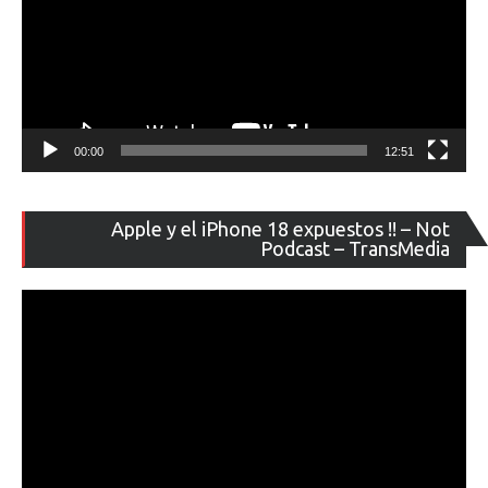
00:00
12:51
Re
Apple y el iPhone 18 expuestos !! – Not
de
Podcast – TransMedia
ví