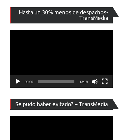
Reproducto
Hasta un 30% menos de despachos-
de
TransMedia
vídeo
00:00
13:19
Reproducto
Se pudo haber evitado? – TransMedia
de
vídeo