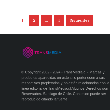
Navegación
1
2
…
4
Siguientes
de
entradas
© Copyright 2002 - 2024 - TransMedia.cl - Marcas y
productos aparecidas en este sitio pertenecen a sus
respectivos propietarios y no están relacionados con la
línea editorial de TransMedia.cl Algunos Derechos son
Reservados. Santiago de Chile. Contenido puede ser
reproducido citando la fuente