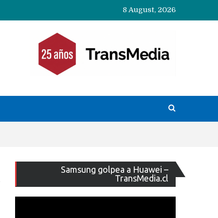
8 August, 2026
Reproducto
Samsung golpea a Huawei –
de
TransMedia.cl
vídeo