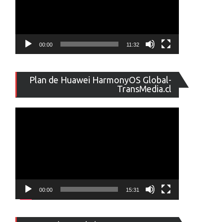
00:00
11:32
Reproducto
Plan de Huawei HarmonyOS Global-
de
TransMedia.cl
vídeo
00:00
15:31
Reproducto