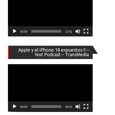
00:00
12:51
Reproducto
Apple y el iPhone 18 expuestos !! –
de
Not Podcast – TransMedia
vídeo
00:00
09:52