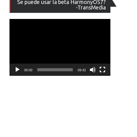
Se puede usar la beta HarmonyOS7?
de
-TransMedia
vídeo
00:00
09:42