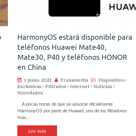
o
HarmonyOS estará disponible para
teléfonos Huawei Mate40,
Mate30, P40 y teléfonos HONOR
en China
1 junio, 2021
Transmedia
Dispositivo
/
Exclusivas
/
Filtrados
/
Internet
/
Noticias
/
Novedades
A pocas horas de que se anuncie oficialmente
HarmonyOS por parte de Huawei, uno de los filtradores
más…
Lee más