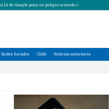
Reestructuración de fondo en área IA de Google pone en peligro acuerdo con Apple y salvataje de Siri
CXMT le dice NO a la venta de sus memorias a Apple y dará prioridad a Huawei y Xiaomi
Sailfish OS la «joya» de sistema operativo que Europa planea financiar para competir contra Android, iOS y HarmonyOS
se llevaron datos confidenciales a OpenAI
Solo China o Global: Cuáles Huawei MateBook, MatePad y Nova llegarán a Europa y LATAM?
Data Centers de Huawei en Chile, México, Brasil,Perú y Argentina podrían verse afectados por arremetida de EE.UU
Fabricantes suben precios de teléfonos y ganan más dinero en un mercado donde Xiaomi alerta por no mejorar ventas
Redes Sociales
Chile
Noticias anteriores