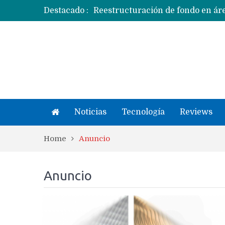
Destacado :
Apple dice que más ex empleados 
Noticias
Tecnología
Reviews
Home
Anuncio
Anuncio