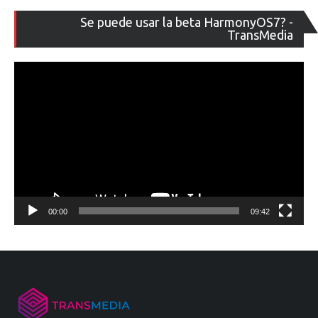
Re
Se puede usar la beta HarmonyOS7? -
de
TransMedia
ví
00:00
09:42