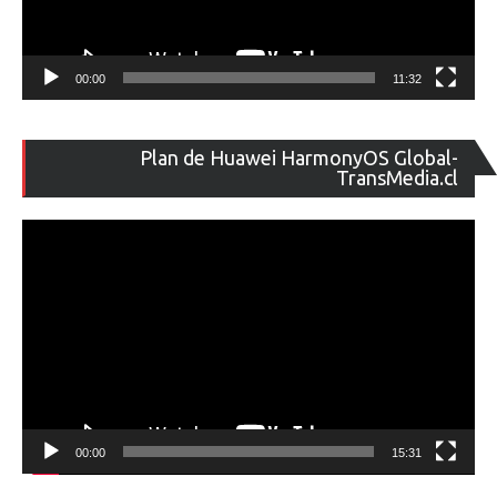
00:00
11:32
Re
Plan de Huawei HarmonyOS Global-
de
TransMedia.cl
ví
00:00
15:31