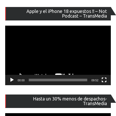
Re
Apple y el iPhone 18 expuestos !! – Not
de
Podcast – TransMedia
ví
00:00
09:52
Re
Hasta un 30% menos de despachos-
de
TransMedia
ví