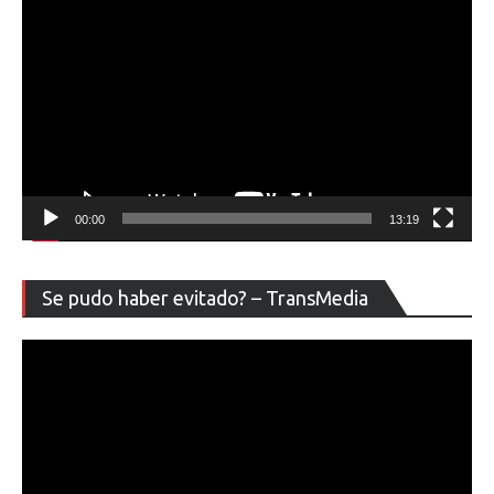
00:00
13:19
Re
Se pudo haber evitado? – TransMedia
de
ví