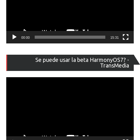
00:00
15:31
Re
Se puede usar la beta HarmonyOS7? -
de
TransMedia
ví