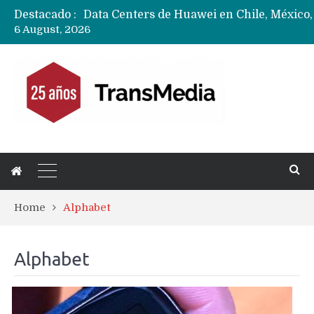
Destacado :
6 August, 2026
Ecosistema Apple: cómo elegir el iPhone 
Apple dice que más ex empleados se lleva
Home
Alphabet
Alphabet