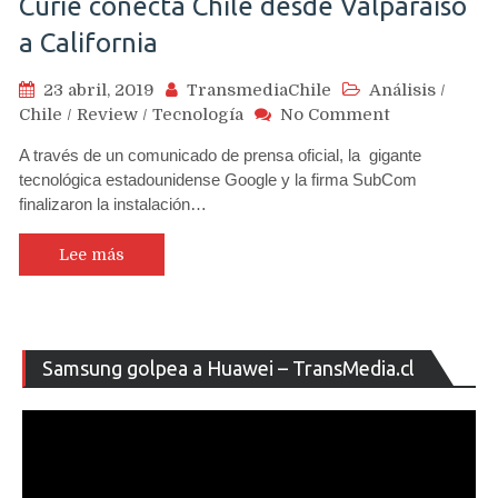
Curie conecta Chile desde Valparaíso
a California
23 abril, 2019
TransmediaChile
Análisis
/
on
Chile
/
Review
/
Tecnología
No Comment
Google
A través de un comunicado de prensa oficial, la gigante
a
tecnológica estadounidense Google y la firma SubCom
través
finalizaron la instalación…
del
cable
submarino
Lee más
Curie
conecta
Chile
desde
Re
Samsung golpea a Huawei – TransMedia.cl
Valparaíso
de
a
ví
California