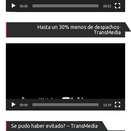
00:00
09:52
Re
Hasta un 30% menos de despachos-
de
TransMedia
ví
00:00
13:19
Re
Se pudo haber evitado? – TransMedia
de