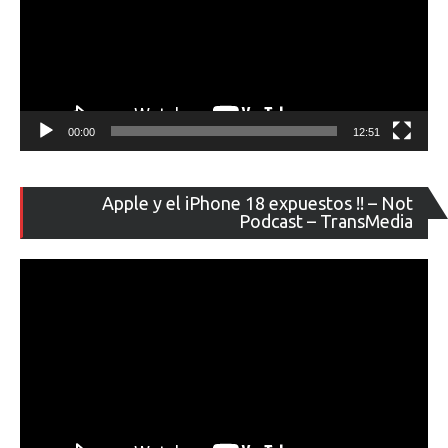
00:00
12:51
Re
Apple y el iPhone 18 expuestos !! – Not
de
Podcast – TransMedia
ví