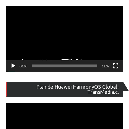
ví
00:00
11:32
Re
Plan de Huawei HarmonyOS Global-
de
TransMedia.cl
ví