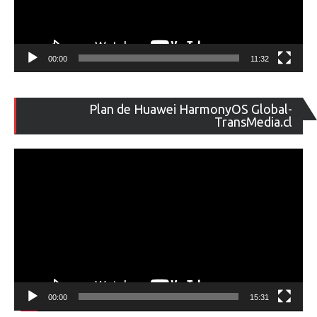
00:00
11:32
Re
Plan de Huawei HarmonyOS Global-
de
TransMedia.cl
ví
00:00
15:31