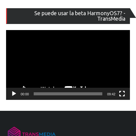
Re
Se puede usar la beta HarmonyOS7? -
de
TransMedia
ví
00:00
09:42