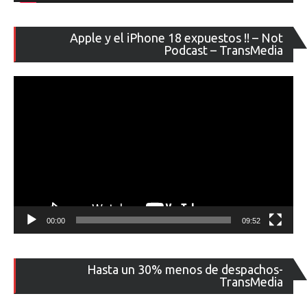
Re
Apple y el iPhone 18 expuestos !! – Not
de
Podcast – TransMedia
ví
00:00
09:52
Re
Hasta un 30% menos de despachos-
de
TransMedia
ví