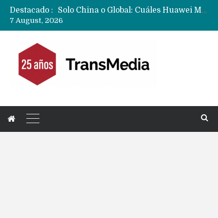
Destacado :
Data Centers de Huawei en Chile, México, Brasil,Perú y Argentina podrían verse afectados por arremetida de EE.UU
7 August, 2026
Fabricantes suben precios de teléfonos y ganan más dinero en un mercado donde Xiaomi alerta por no mejorar ventas