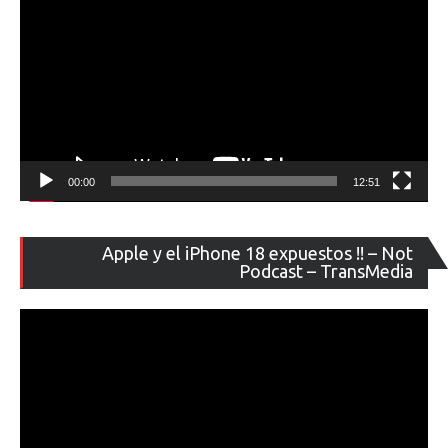
A91
que
llegarán
el
próximo
año
00:00
12:51
Re
Apple y el iPhone 18 expuestos !! – Not
de
Podcast – TransMedia
ví