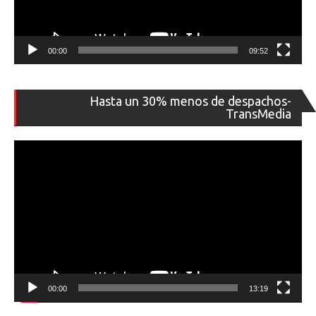
00:00
09:52
Re
Hasta un 30% menos de despachos-
de
TransMedia
ví
00:00
13:19