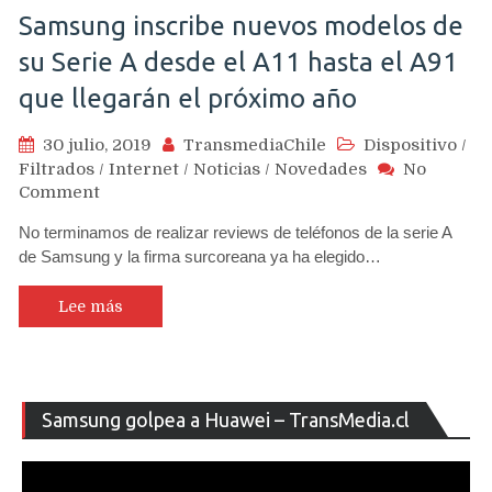
Samsung inscribe nuevos modelos de
su Serie A desde el A11 hasta el A91
que llegarán el próximo año
30 julio, 2019
TransmediaChile
Dispositivo
/
Filtrados
/
Internet
/
Noticias
/
Novedades
No
on
Comment
Samsung
No terminamos de realizar reviews de teléfonos de la serie A
inscribe
de Samsung y la firma surcoreana ya ha elegido…
nuevos
modelos
de
Lee más
su
Serie
A
desde
Re
Samsung golpea a Huawei – TransMedia.cl
el
de
A11
ví
hasta
el