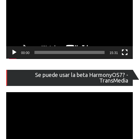
00:00
15:31
Re
Se puede usar la beta HarmonyOS7? -
de
TransMedia
ví