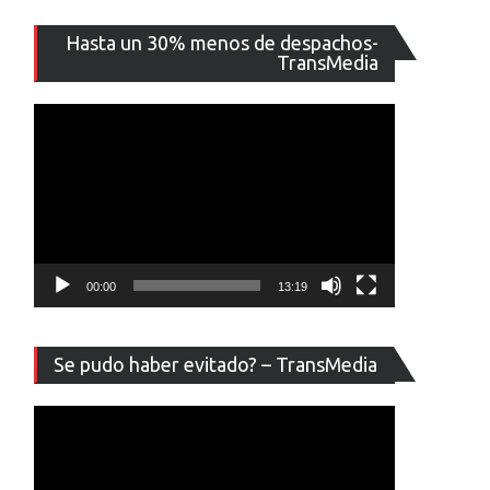
Reproducto
Hasta un 30% menos de despachos-
de
TransMedia
vídeo
00:00
13:19
Reproducto
Se pudo haber evitado? – TransMedia
de
vídeo