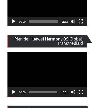
00:00
11:32
Reproducto
Plan de Huawei HarmonyOS Global-
de
TransMedia.cl
vídeo
00:00
15:31
Reproducto