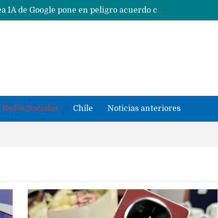
Reestructuración de fondo en área IA de Google pone en peligro acuerdo con Apple y salvataje de Siri
CXMT le dice NO a la venta de sus memorias a Apple y dará prioridad a Huawei y Xiaomi
Sailfish OS la «joya» de sistema operativo que Europa planea financiar para competir contra Android, iOS y HarmonyOS
se llevaron datos confidenciales a OpenAI
Solo China o Global: Cuáles Huawei MateBook, MatePad y Nova llegarán a Europa y LATAM?
Data Centers de Huawei en Chile, México, Brasil,Perú y Argentina podrían verse afectados por arremetida de EE.UU
Fabricantes suben precios de teléfonos y ganan más dinero en un mercado donde Xiaomi alerta por no mejorar ventas
Redes Sociales
Chile
Noticias anteriores