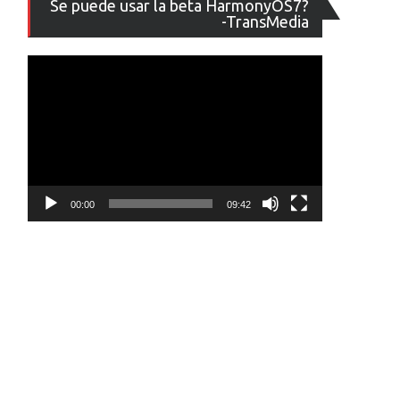
Se puede usar la beta HarmonyOS7?
de
-TransMedia
vídeo
00:00
09:42