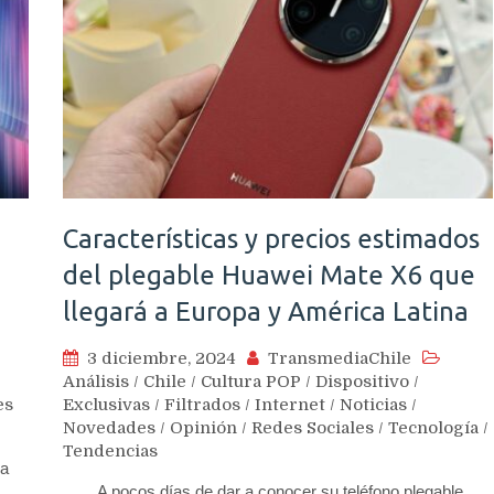
Características y precios estimados
del plegable Huawei Mate X6 que
llegará a Europa y América Latina
3 diciembre, 2024
TransmediaChile
Análisis
/
Chile
/
Cultura POP
/
Dispositivo
/
es
Exclusivas
/
Filtrados
/
Internet
/
Noticias
/
Novedades
/
Opinión
/
Redes Sociales
/
Tecnología
/
Tendencias
da
A pocos días de dar a conocer su teléfono plegable