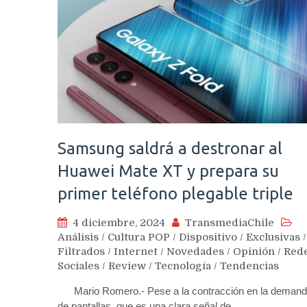
Samsung saldrá a destronar al
Huawei Mate XT y prepara su
primer teléfono plegable triple
4 diciembre, 2024
TransmediaChile
Análisis
/
Cultura POP
/
Dispositivo
/
Exclusivas
/
Filtrados
/
Internet
/
Novedades
/
Opinión
/
Red
Sociales
/
Review
/
Tecnología
/
Tendencias
Mario Romero.- Pese a la contracción en la deman
de pantallas, que es una clara señal de…