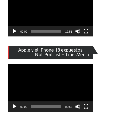
00:00
12:51
Reproducto
Apple y el iPhone 18 expuestos !! –
de
Not Podcast – TransMedia
vídeo
00:00
09:52