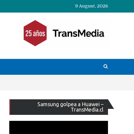
9 August, 2026
Reproducto
Samsung golpea a Huawei –
de
TransMedia.cl
vídeo