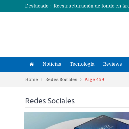
Destacado :
Apple dice que más ex empleados 
Noticias
Tecnología
Reviews
Home
Redes Sociales
Page 459
Redes Sociales