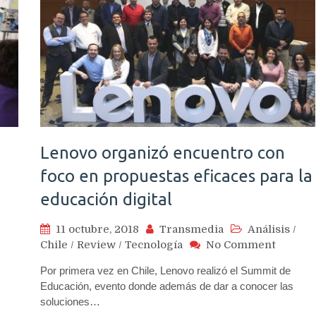
Lenovo organizó encuentro con
foco en propuestas eficaces para la
educación digital
11 octubre, 2018
Transmedia
Análisis
/
on
Chile
/
Review
/
Tecnología
No Comment
/
Lenovo
Por primera vez en Chile, Lenovo realizó el Summit de
organi
Educación, evento donde además de dar a conocer las
encuen
aja
soluciones…
con