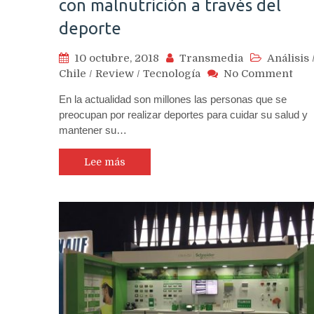
con malnutrición a través del
deporte
10 octubre, 2018
Transmedia
Análisis
on
Chile
/
Review
/
Tecnología
No Comment
Dis
En la actualidad son millones las personas que se
apli
preocupan por realizar deportes para cuidar su salud y
soli
mantener su…
Bur
to
Give
Lee más
un
apo
real
a
los
niñ
con
mal
a
tra