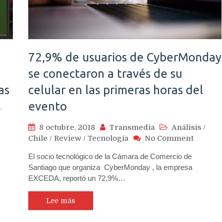
orte
72,9% de usuarios de CyberMonday
se conectaron a través de su
as
celular en las primeras horas del
evento
/
8 octubre, 2018
Transmedia
Análisis
/
neider
on
Chile
/
Review
/
Tecnología
No Comment
tric
72,9%
sentó
El socio tecnológico de la Cámara de Comercio de
de
Santiago que organiza CyberMonday , la empresa
usuario
cepción
EXCEDA, reportó un 72,9%…
de
CyberM
afolio
se
Lee más
conect
uciones
a