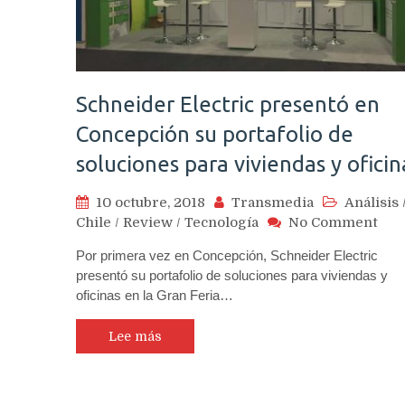
del
dep
Schneider Electric presentó en
Concepción su portafolio de
soluciones para viviendas y oficin
10 octubre, 2018
Transmedia
Análisis
on
Chile
/
Review
/
Tecnología
No Comment
Sch
Por primera vez en Concepción, Schneider Electric
Elec
presentó su portafolio de soluciones para viviendas y
pre
oficinas en la Gran Feria…
en
Con
su
Lee más
port
de
sol