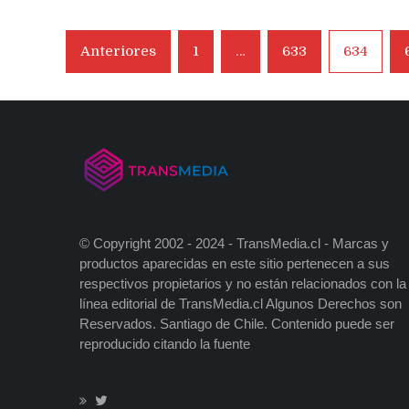
par
viv
Navegación
y
Anteriores
1
…
633
634
ofic
de
entradas
© Copyright 2002 - 2024 - TransMedia.cl - Marcas y
productos aparecidas en este sitio pertenecen a sus
respectivos propietarios y no están relacionados con la
línea editorial de TransMedia.cl Algunos Derechos son
Reservados. Santiago de Chile. Contenido puede ser
reproducido citando la fuente