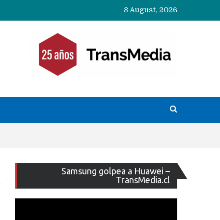
8 August, 2026
Reproducto
Samsung golpea a Huawei –
de
TransMedia.cl
vídeo