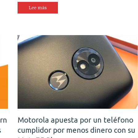
foco
en
Lee más
propue
eficace
versidades
para
la
rica
educac
ina
digital
a
mover
cación
tal
erna
urn
Motorola apuesta por un teléfono
s
cumplidor por menos dinero con su