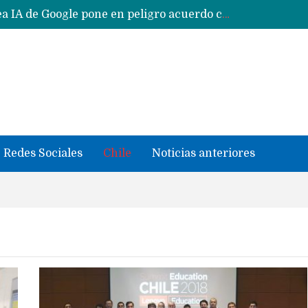
Reestructuración de fondo en área IA de Google pone en peligro acuerdo con Apple y salvataje de Siri
CXMT le dice NO a la venta de sus memorias a Apple y dará prioridad a Huawei y Xiaomi
Sailfish OS la «joya» de sistema operativo que Europa planea financiar para competir contra Android, iOS y HarmonyOS
se llevaron datos confidenciales a OpenAI
Solo China o Global: Cuáles Huawei MateBook, MatePad y Nova llegarán a Europa y LATAM?
Data Centers de Huawei en Chile, México, Brasil,Perú y Argentina podrían verse afectados por arremetida de EE.UU
Fabricantes suben precios de teléfonos y ganan más dinero en un mercado donde Xiaomi alerta por no mejorar ventas
Redes Sociales
Chile
Noticias anteriores