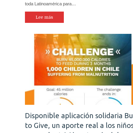
toda Latinoamérica para…
más
de
300
Lee más
uni
de
Amé
Lat
par
pro
una
edu
digi
mod
Disponible aplicación solidaria B
to Give, un aporte real a los niño